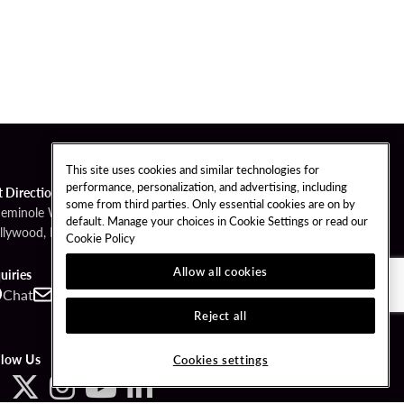
This site uses cookies and similar technologies for
performance, personalization, and advertising, including
t Directions
some from third parties. Only essential cookies are on by
Seminole Way
default. Manage your choices in Cookie Settings or read our
llywood, FL 33314
Cookie Policy
Allow all cookies
uiries
Chat
Contact
Call
Reject all
llow Us
Cookies settings