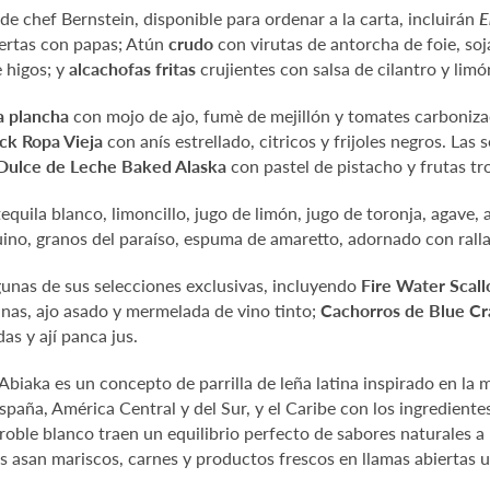
 chef Bernstein, disponible para ordenar a la carta, incluirán
E
ertas con papas; Atún
crudo
con virutas de antorcha de foie, so
 higos; y
alcachofas fritas
crujientes con salsa de cilantro y limó
la plancha
con mojo de ajo, fumè de mejillón y tomates carboniz
ck Ropa Vieja
con anís estrellado, citricos y frijoles negros. Las
Dulce de Leche Baked Alaska
con pastel de pistacho y frutas tro
equila blanco, limoncillo, jugo de limón, jugo de toronja, agave,
uino, granos del paraíso, espuma de amaretto, adornado con rall
unas de sus selecciones exclusivas, incluyendo
Fire Water Scall
nas, ajo asado y mermelada de vino tinto;
Cachorros de Blue C
as y ají panca jus.
Abiaka es un concepto de parrilla de leña latina inspirado en la me
aña, América Central y del Sur, y el Caribe con los ingredientes f
oble blanco traen un equilibrio perfecto de sabores naturales a 
s asan mariscos, carnes y productos frescos en llamas abiertas ut