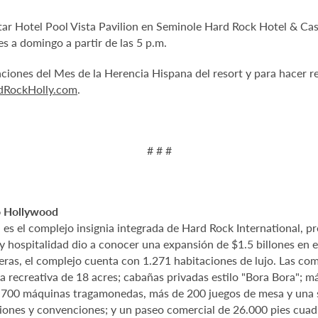
itar Hotel Pool Vista Pavilion en Seminole Hard Rock Hotel & C
es a domingo a partir de las 5 p.m.
ciones del Mes de la Herencia Hispana del resort y para hacer r
RockHolly.com
.
# # #
o Hollywood
 el complejo insignia integrada de Hard Rock International, pro
y hospitalidad dio a conocer una expansión de $1.5 billones en e
leras, el complejo cuenta con 1.271 habitaciones de lujo. Las 
a recreativa de 18 acres; cabañas privadas estilo "Bora Bora"; m
2.700 máquinas tragamonedas, más de 200 juegos de mesa y una 
iones y convenciones; y un paseo comercial de 26.000 pies cuadr