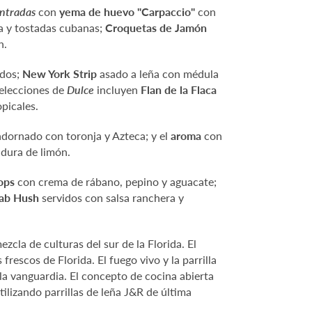
ntradas
con
yema de huevo "Carpaccio"
con
ja y tostadas cubanas;
Croquetas de Jamón
n.
ados;
New York Strip
asado a leña con médula
 selecciones de
Dulce
incluyen
Flan de la Flaca
picales.
 adornado con toronja y Azteca; y el
aroma
con
adura de limón.
ops
con crema de rábano, pepino y aguacate;
rab Hush
servidos con salsa ranchera y
zcla de culturas del sur de la Florida. El
rescos de Florida. El fuego vivo y la parrilla
la vanguardia. El concepto de cocina abierta
ilizando parrillas de leña J&R de última