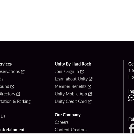
ervices
Unity By Hard Rock
Ge
1 
eservations
Join / Sign In
Ho
ds
Learn about Unity
Found
Member Benefits
Inq
irectory
Unity Mobile App
tation & Parking
Unity Credit Card
Our Company
 Us
Fo
Careers
Entertainment
Content Creators