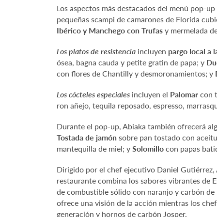
Los aspectos más destacados del menú pop-up de
pequeñas scampi de camarones de Florida cubi
Ibérico y Manchego con Trufas
y mermelada de
Los platos de resistencia
incluyen
pargo local a 
ósea, bagna cauda y petite gratin de papa; y
Du
con flores de Chantilly y desmoronamientos; y
Los cócteles especiales
incluyen el
Palomar
con t
ron añejo, tequila reposado, espresso, marrasq
Durante el pop-up, Abiaka también ofrecerá alg
Tostada de jamón
sobre pan tostado con aceitu
mantequilla de miel; y
Solomillo
con papas batid
Dirigido por el chef ejecutivo Daniel Gutiérrez, 
restaurante combina los sabores vibrantes de Esp
de combustible sólido con naranjo y carbón de r
ofrece una visión de la acción mientras los chef
generación y hornos de carbón Josper.