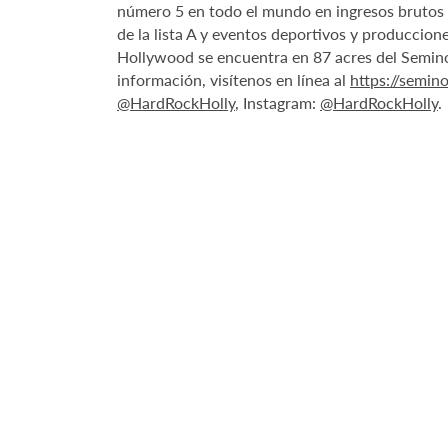
número 5 en todo el mundo en ingresos brutos de
de la lista A y eventos deportivos y produccio
Hollywood se encuentra en 87 acres del Seminol
información, visítenos en línea al
https://semi
@HardRockHolly
, Instagram:
@HardRockHolly
.