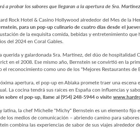
á a probar los sabores que llegaran a la apertura de Sra. Martine
Hard Rock Hotel & Casino Hollywood alrededor del Mes de la He
nstein, para un pop-up culinario de cuatro días desde el jueve
ustación de la exquisita comida, bebidas y entretenimiento que h
ios del 2024 en Coral Gables.
 querida y galardonada Sra. Martínez, del dúo de hospitalidad 
ict en el 2008. Ese mismo año, Bernstein se convirtió en la pri
uvo el reconocimiento como uno de los "Mejores Restaurantes de 
próxima apertura, el pop-up en Abiaka promete traer una escena 
gual. La cocina tendrá sus raíces en España con influencias y sabo
n sobre el pop-up, llame al (954) 248-5944 o visite
www.hardro
 latina, la chef Michelle "Michy" Bernstein es un elemento fijo 
 de los medios de comunicación – abriendo camino para sabores l
stein combina las experiencias de sabor de sus viajes alrededor d