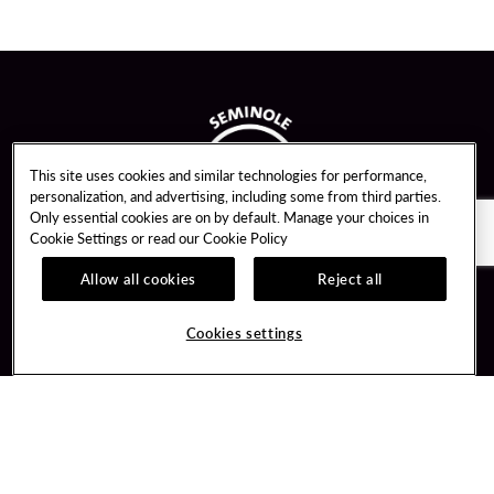
This site uses cookies and similar technologies for performance,
personalization, and advertising, including some from third parties.
Only essential cookies are on by default. Manage your choices in
Cookie Settings or read our
Cookie Policy
Allow all cookies
Reject all
Guest Services
Unity By Hard Rock
Cookies settings
Hotel Reservations
Join / Sign In
Gift Cards
Learn about Unity
Lost & Found
Member Benefits
Resort Directory
Unity Mobile App
Transportation & Parking
Unity Credit Card
FAQ
Our Company