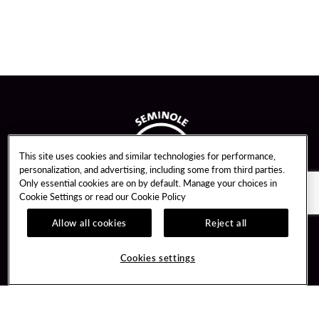
This site uses cookies and similar technologies for performance,
personalization, and advertising, including some from third parties.
Only essential cookies are on by default. Manage your choices in
Cookie Settings or read our
Cookie Policy
Allow all cookies
Reject all
Guest Services
Unity By Hard Rock
Cookies settings
Hotel Reservations
Join / Sign In
Gift Cards
Learn about Unity
Lost & Found
Member Benefits
Resort Directory
Unity Mobile App