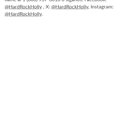
@HardRockHolly
, X:
@HardRockHolly
, Instagram:
@HardRockHolly
.