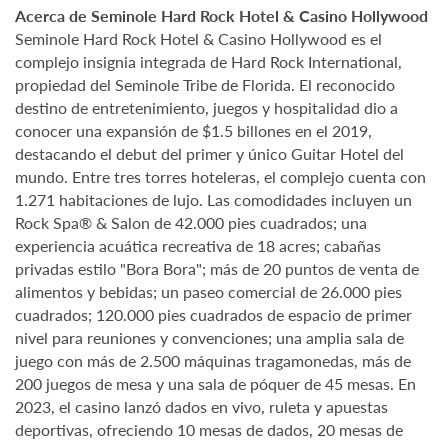
Acerca de Seminole Hard Rock Hotel & Casino Hollywood
Seminole Hard Rock Hotel & Casino Hollywood es el
complejo insignia integrada de Hard Rock International,
propiedad del Seminole Tribe de Florida. El reconocido
destino de entretenimiento, juegos y hospitalidad dio a
conocer una expansión de $1.5 billones en el 2019,
destacando el debut del primer y único Guitar Hotel del
mundo. Entre tres torres hoteleras, el complejo cuenta con
1.271 habitaciones de lujo. Las comodidades incluyen un
Rock Spa® & Salon de 42.000 pies cuadrados; una
experiencia acuática recreativa de 18 acres; cabañas
privadas estilo "Bora Bora"; más de 20 puntos de venta de
alimentos y bebidas; un paseo comercial de 26.000 pies
cuadrados; 120.000 pies cuadrados de espacio de primer
nivel para reuniones y convenciones; una amplia sala de
juego con más de 2.500 máquinas tragamonedas, más de
200 juegos de mesa y una sala de póquer de 45 mesas. En
2023, el casino lanzó dados en vivo, ruleta y apuestas
deportivas, ofreciendo 10 mesas de dados, 20 mesas de