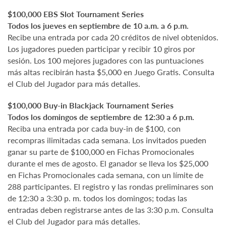
$100,000 EBS Slot Tournament Series
Todos los jueves en septiembre de 10 a.m. a 6 p.m.
Recibe una entrada por cada 20 créditos de nivel obtenidos.
Los jugadores pueden participar y recibir 10 giros por
sesión. Los 100 mejores jugadores con las puntuaciones
más altas recibirán hasta $5,000 en Juego Gratis. Consulta
el Club del Jugador para más detalles.
$100,000 Buy-in Blackjack Tournament Series
Todos los domingos de septiembre
de 12:30 a 6 p.m.
Reciba una entrada por cada buy-in de $100, con
recompras ilimitadas cada semana. Los invitados pueden
ganar su parte de $100,000 en Fichas Promocionales
durante el mes de agosto. El ganador se lleva los $25,000
en Fichas Promocionales cada semana, con un límite de
288 participantes. El registro y las rondas preliminares son
de 12:30 a 3:30 p. m. todos los domingos; todas las
entradas deben registrarse antes de las 3:30 p.m. Consulta
el Club del Jugador para más detalles.