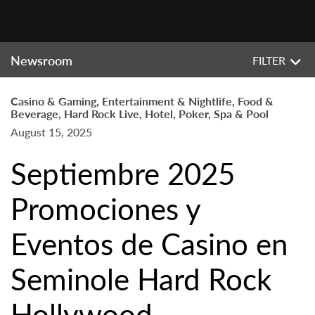
Newsroom
FILTER
Casino & Gaming, Entertainment & Nightlife, Food &
Beverage, Hard Rock Live, Hotel, Poker, Spa & Pool
August 15, 2025
Septiembre 2025
Promociones y
Eventos de Casino en
Seminole Hard Rock
Hollywood