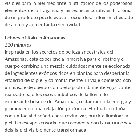
visibles para la piel mediante la utilización de los poderosos
elementos de la fragancia y las técnicas curativas. El aroma
de un producto puede evocar recuerdos, influir en el estado
de ánimo y aumentar la efectividad.
Echoes of Rain in Amazonas
110 minutos
Inspirada en los secretos de belleza ancestrales del
Amazonas, esta experiencia inmersiva para el rostro y el
cuerpo combina una mezcla cuidadosamente seleccionada
de ingredientes exóticos ricos en plantas para despertar la
vitalidad de la piel y calmar la mente. El viaje comienza con
un masaje de cuerpo completo profundamente vigorizante,
realizado bajo los ecos simbólicos de la lluvia del
exuberante bosque del Amazonas, restaurando la energía y
promoviendo una relajación profunda. El ritual continúa
con un facial diseñado para revitalizar, nutrir e iluminar la
piel. Un escape sensorial que reconecta con la naturaleza y
deja la piel visiblemente transformada.