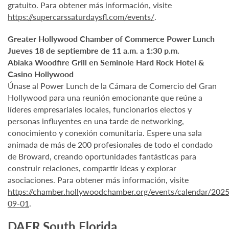
gratuito. Para obtener más información, visite
https://supercarssaturdaysfl.com/events/
.
Greater Hollywood Chamber of Commerce Power Lunch
Jueves 18 de septiembre de 11 a.m. a 1:30 p.m.
Abiaka Woodfire Grill en Seminole Hard Rock Hotel &
Casino Hollywood
Únase al Power Lunch de la Cámara de Comercio del Gran
Hollywood para una reunión emocionante que reúne a
líderes empresariales locales, funcionarios electos y
personas influyentes en una tarde de networking,
conocimiento y conexión comunitaria. Espere una sala
animada de más de 200 profesionales de todo el condado
de Broward, creando oportunidades fantásticas para
construir relaciones, compartir ideas y explorar
asociaciones. Para obtener más información, visite
https://chamber.hollywoodchamber.org/events/calendar/2025
09-01
.
DAER South Florida