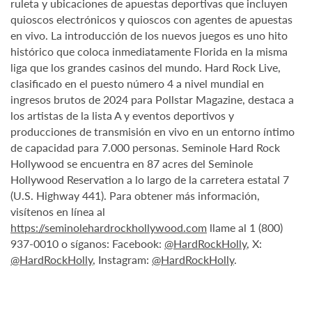
ruleta y ubicaciones de apuestas deportivas que incluyen
quioscos electrónicos y quioscos con agentes de apuestas
en vivo. La introducción de los nuevos juegos es uno hito
histórico que coloca inmediatamente Florida en la misma
liga que los grandes casinos del mundo. Hard Rock Live,
clasificado en el puesto número 4 a nivel mundial en
ingresos brutos de 2024 para Pollstar Magazine, destaca a
los artistas de la lista A y eventos deportivos y
producciones de transmisión en vivo en un entorno íntimo
de capacidad para 7.000 personas. Seminole Hard Rock
Hollywood se encuentra en 87 acres del Seminole
Hollywood Reservation a lo largo de la carretera estatal 7
(U.S. Highway 441). Para obtener más información,
visítenos en línea al
https://seminolehardrockhollywood.com
llame al 1 (800)
937-0010 o síganos: Facebook:
@HardRockHolly
, X:
@HardRockHolly
, Instagram:
@HardRockHolly
.