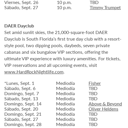
Viernes, Sept. 26
10 p.m.
TBD
Sábado, Sept. 27
10 p.m.
Timmy Trumpet
DAER Dayclub
Set amid sunlit skies, the 21,000-square-foot DAER
Dayclub is South Florida’s first true day club with a resort-
style pool, two dipping pools, daybeds, seven private
cabanas and six bungalow VIP sections, offering the
ultimate VIP experience with luxury amenities. For tickets,
VIP reservations and all upcoming events, visit
www.HardRockNightlife.com
.
*Lunes, Sept. 1
Mediodía
Fisher
Sábado, Sept. 6
Mediodía
TBD
Domingo, Sept. 7
Mediodía
TBD
Sábado, Sept. 13
Mediodía
TBD
Domingo, Sept. 14
Mediodía
Above & Beyond
Sábado, Sept. 20
Mediodía
Oliver Heldens
Domingo, Sept. 21
Mediodía
TBD
Sábado, Sept. 27
Mediodía
TBD
Domingo, Sept. 28
Mediodía
TBD