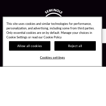
This site uses cookies and similar technologies for performance,
personalization, and advertising, including some from third parties.
Only essential cookies are on by default. Manage your choices in
Cookie Settings or read our
Cookie Policy
Allow all cookies
Reject all
Guest Services
Unity By Hard Rock
Cookies settings
Hotel Reservations
Join / Sign In
Gift Cards
Learn about Unity
Lost & Found
Member Benefits
Resort Directory
Unity Mobile App
Transportation & Parking
Unity Credit Card
FAQ
Our Company
Contact Us
Careers
Digital Entertainment
Content Creators