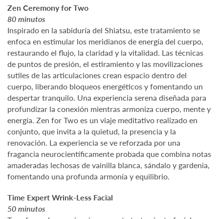
Zen Ceremony for Two
80 minutos
Inspirado en la sabiduría del Shiatsu, este tratamiento se
enfoca en estimular los meridianos de energía del cuerpo,
restaurando el flujo, la claridad y la vitalidad. Las técnicas
de puntos de presión, el estiramiento y las movilizaciones
sutiles de las articulaciones crean espacio dentro del
cuerpo, liberando bloqueos energéticos y fomentando un
despertar tranquilo. Una experiencia serena diseñada para
profundizar la conexión mientras armoniza cuerpo, mente y
energía. Zen for Two es un viaje meditativo realizado en
conjunto, que invita a la quietud, la presencia y la
renovación. La experiencia se ve reforzada por una
fragancia neurocientíficamente probada que combina notas
amaderadas lechosas de vainilla blanca, sándalo y gardenia,
fomentando una profunda armonía y equilibrio.
Time Expert Wrink-Less Facial
50 minutos