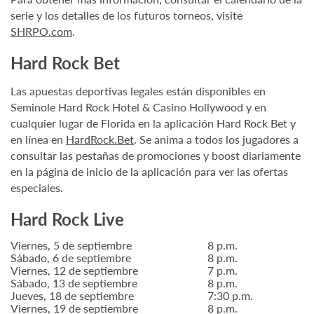
serie y los detalles de los futuros torneos, visite
SHRPO.com
.
Hard Rock Bet
Las apuestas deportivas legales están disponibles en
Seminole Hard Rock Hotel & Casino Hollywood y en
cualquier lugar de Florida en la aplicación Hard Rock Bet y
en línea en
HardRock.Bet
. Se anima a todos los jugadores a
consultar las pestañas de promociones y boost diariamente
en la página de inicio de la aplicación para ver las ofertas
especiales.
Hard Rock Live
Viernes, 5 de septiembre
8 p.m.
Sábado, 6 de septiembre
8 p.m.
Viernes, 12 de septiembre
7 p.m.
Sábado, 13 de septiembre
8 p.m.
Jueves, 18 de septiembre
7:30 p.m.
Viernes, 19 de septiembre
8 p.m.