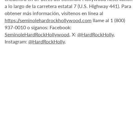
a lo largo de la carretera estatal 7 (U.S. Highway 441). Para
obtener más información, visítenos en línea al
https://seminolehardrockhollywood.com
llame al 1 (800)
937-0010 o síganos: Facebook:
SeminoleHardRockHollywood
, X:
@HardRockHolly
,
Instagram:
@HardRockHolly
.