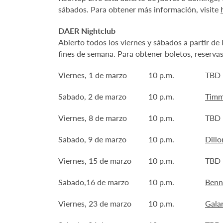
sábados. Para obtener más información, visite
DAER Nightclub
Abierto todos los viernes y sábados a partir de 
fines de semana. Para obtener boletos, reservas
Viernes, 1 de marzo
10 p.m.
TBD
Sabado, 2 de marzo
10 p.m.
Timm
Viernes, 8 de marzo
10 p.m.
TBD
Sabado, 9 de marzo
10 p.m.
Dillo
Viernes, 15 de marzo
10 p.m.
TBD
Sabado,16 de marzo
10 p.m.
Benn
Viernes, 23 de marzo
10 p.m.
Gala