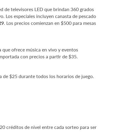
ed de televisores LED que brindan 360 grados
ivo. Los especiales incluyen canasta de pescado
29
. Los precios comienzan en $500 para mesas
a que ofrece música en vivo y eventos
importada con precios a partir de $35.
 de $25 durante todos los horarios de juego.
0 créditos de nivel entre cada sorteo para ser