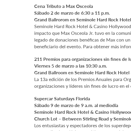
Cena Tributo a Max Osceola
Sábado 2 de marzo de 6:30 a 11 p.m.
Grand Ballrorom en Seminole Hard Rock Hote
Seminole Hard Rock Hotel & Casino Hollywood s
impacto que Max Osceola Jr. tuvo en la comunid
legado de donaciones benéficas de Max con un 
beneficiario del evento. Para obtener más infor
211 Premios para organizaciones sin fines de 
Viernes 5 de marzo a las 10:30 a.m.
Grand Ballroom en Seminole Hard Rock Hotel
La 13a edición de los Premios Anuales para Orga
organizaciones y líderes sin fines de lucro en 
Supercar Saturdays Florida
Sábado 9 de marzo de 9 a.m. al mediodía
Seminole Hard Rock Hotel & Casino Hollywoo
Church Lot – Between Stirling Road y Semino
Los entusiastas y espectadores de los superdepo