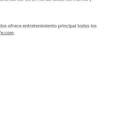
ados ofrece entretenimiento principal todos los
fe.com
.