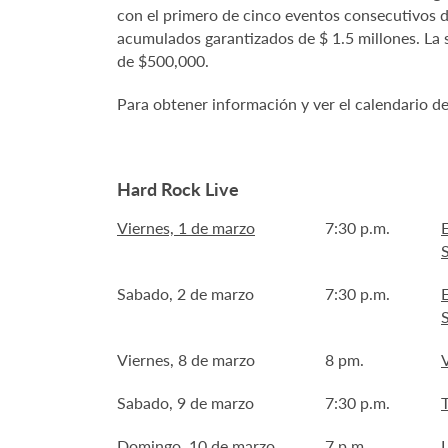
con el primero de cinco eventos consecutivos d
acumulados garantizados de $ 1.5 millones. La 
de $500,000.
Para obtener información y ver el calendario de 
Hard Rock Live
Viernes, 1 de marzo
7:30 p.m.
Sabado, 2 de marzo
7:30 p.m.
Viernes, 8 de marzo
8 pm.
Sabado, 9 de marzo
7:30 p.m.
Domingo, 10 de marzo
7 p.m.