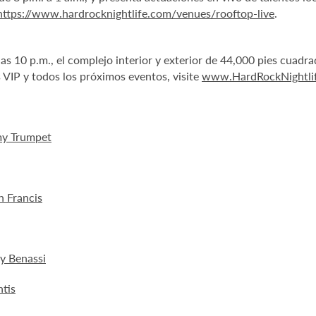
https://www.hardrocknightlife.com/venues/rooftop-live
.
las 10 p.m., el complejo interior y exterior de 44,000 pies cuadr
 VIP y todos los próximos eventos, visite
www.HardRockNightli
y Trumpet
n Francis
y Benassi
ntis