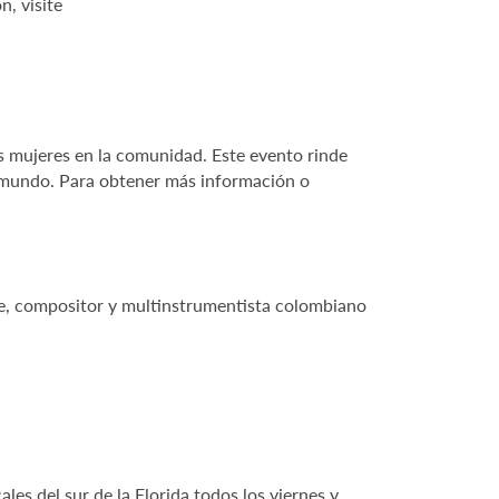
n, visite
 las mujeres en la comunidad. Este evento rinde
el mundo. Para obtener más información o
nte, compositor y multinstrumentista colombiano
les del sur de la Florida todos los viernes y