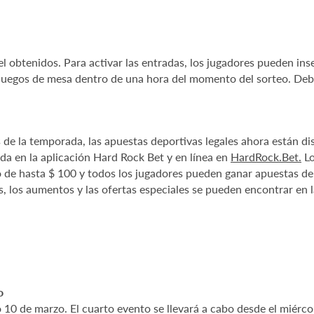
l obtenidos. Para activar las entradas, los jugadores pueden ins
juegos de mesa dentro de una hora del momento del sorteo. Debe 
 de la temporada, las apuestas deportivas legales ahora están d
da en la aplicación Hard Rock Bet y en línea en
HardRock.Bet.
Lo
 de hasta $ 100 y todos los jugadores pueden ganar apuestas de b
, los aumentos y las ofertas especiales se pueden encontrar en la
o
o 10 de marzo. El cuarto evento se llevará a cabo desde el miérc