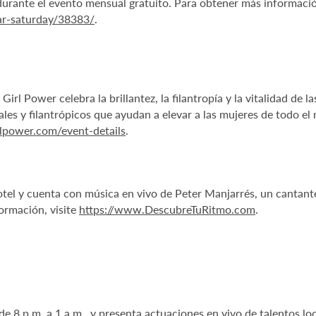
 durante el evento mensual gratuito. Para obtener más informació
ar-saturday/38383/
.
Girl Power celebra la brillantez, la filantropía y la vitalidad de
ales y filantrópicos que ayudan a elevar a las mujeres de todo 
rlpower.com/event-details
.
r Hotel y cuenta con música en vivo de Peter Manjarrés, un canta
ormación, visite
https://www.DescubreTuRitmo.com
.
e 8 p.m. a 1 a.m., y presenta actuaciones en vivo de talentos loca