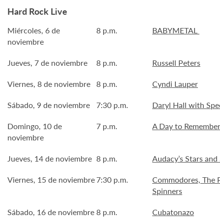
Hard Rock Live
Miércoles, 6 de
8 p.m.
BABYMETAL
noviembre
Jueves, 7 de noviembre
8 p.m.
Russell Peters
Viernes, 8 de noviembre
8 p.m.
Cyndi Lauper
Sábado, 9 de noviembre
7:30 p.m.
Daryl Hall with Sp
Domingo, 10 de
7 p.m.
A Day to Remembe
noviembre
Jueves, 14 de noviembre
8 p.m.
Audacy’s Stars and 
Viernes, 15 de noviembre
7:30 p.m.
Commodores, The Po
Spinners
Sábado, 16 de noviembre
8 p.m.
Cubatonazo