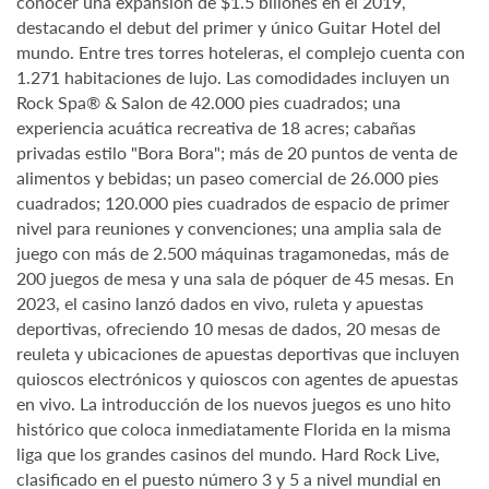
conocer una expansión de $1.5 billones en el 2019,
destacando el debut del primer y único Guitar Hotel del
mundo. Entre tres torres hoteleras, el complejo cuenta con
1.271 habitaciones de lujo. Las comodidades incluyen un
Rock Spa® & Salon de 42.000 pies cuadrados; una
experiencia acuática recreativa de 18 acres; cabañas
privadas estilo "Bora Bora"; más de 20 puntos de venta de
alimentos y bebidas; un paseo comercial de 26.000 pies
cuadrados; 120.000 pies cuadrados de espacio de primer
nivel para reuniones y convenciones; una amplia sala de
juego con más de 2.500 máquinas tragamonedas, más de
200 juegos de mesa y una sala de póquer de 45 mesas. En
2023, el casino lanzó dados en vivo, ruleta y apuestas
deportivas, ofreciendo 10 mesas de dados, 20 mesas de
reuleta y ubicaciones de apuestas deportivas que incluyen
quioscos electrónicos y quioscos con agentes de apuestas
en vivo. La introducción de los nuevos juegos es uno hito
histórico que coloca inmediatamente Florida en la misma
liga que los grandes casinos del mundo. Hard Rock Live,
clasificado en el puesto número 3 y 5 a nivel mundial en