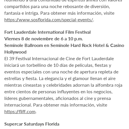
compartidos para una noche rebosante de diversión,
fantasía e intriga. Para obtener más información, visite
https://www.sosflorida.com/special-events/
.
Fort Lauderdale International Film Festival
Viernes 8 de noviembre de 6 a 10 p.m.
Seminole Ballroom en Seminole Hard Rock Hotel & Casino
Hollywood
El 39 Festival Internacional de Cine de Fort Lauderdale
iniciará un torbellino de 10 días de películas, fiestas y
eventos especiales con una noche de apertura repleta de
estrellas y fiesta. La elegancia y el glamour llenan el aire
mientras cineastas y celebridades adornan la alfombra roja
entre cientos de personas influyentes en los negocios,
líderes gubernamentales, aficionados al cine y prensa
internacional. Para obtener más información, visite
https://fliff.com
.
Supercar Saturdays Florida