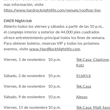
más información, visite
https://www.hardrocknightlife.com/venues/rooftop-live
.
DAER Nightclub
Abierto todos los viernes y sábados a partir de las 10 p.m.,
el complejo interior y exterior de 44,000 pies cuadrados
ofrece entretenimiento principal todos los fines de semana.
Para obtener boletos, reservas VIP y todos los próximos
eventos, visite
www.HardRockNightlife.com
.
Viernes, 1 de noviembre
10 p.m.
Tek.Casa: Claptone,
Katz
Sábado, 2 de noviembre
10 p.m.
S!ckK!ck
Viernes, 8 de noviembre
10 p.m.
Tek.Casa
Sábado, 9 de noviembre
10 p.m.
Alesso
Viernes, 15 de noviembre
10 p.m.
Tek.Casa: Matt Sass