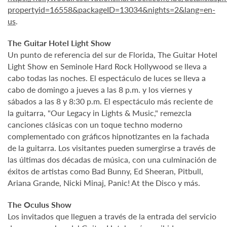
propertyid=16558&packageID=13034&nights=2&lang=en-
us
.
The Guitar Hotel Light Show
Un punto de referencia del sur de Florida, The Guitar Hotel
Light Show en Seminole Hard Rock Hollywood se lleva a
cabo todas las noches. El espectáculo de luces se lleva a
cabo de domingo a jueves a las 8 p.m. y los viernes y
sábados a las 8 y 8:30 p.m. El espectáculo más reciente de
la guitarra, "Our Legacy in Lights & Music," remezcla
canciones clásicas con un toque techno moderno
complementado con gráficos hipnotizantes en la fachada
de la guitarra. Los visitantes pueden sumergirse a través de
las últimas dos décadas de música, con una culminación de
éxitos de artistas como Bad Bunny, Ed Sheeran, Pitbull,
Ariana Grande, Nicki Minaj, Panic! At the Disco y más.
The Oculus Show
Los invitados que lleguen a través de la entrada del servicio