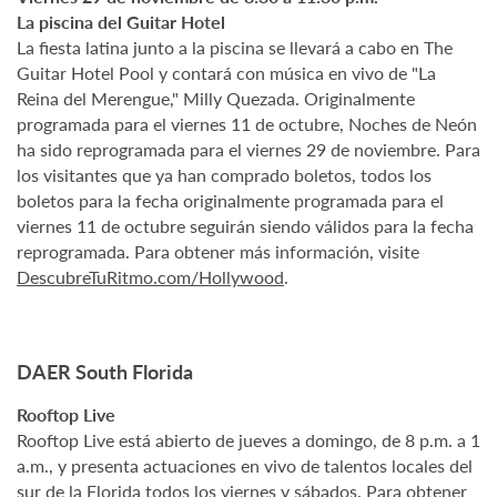
La piscina del Guitar Hotel
La fiesta latina junto a la piscina se llevará a cabo en The
Guitar Hotel Pool y contará con música en vivo de "La
Reina del Merengue," Milly Quezada. Originalmente
programada para el viernes 11 de octubre, Noches de Neón
ha sido reprogramada para el viernes 29 de noviembre. Para
los visitantes que ya han comprado boletos, todos los
boletos para la fecha originalmente programada para el
viernes 11 de octubre seguirán siendo válidos para la fecha
reprogramada. Para obtener más información, visite
DescubreTuRitmo.com/Hollywood
.
DAER South Florida
Rooftop Live
Rooftop Live está abierto de jueves a domingo, de 8 p.m. a 1
a.m., y presenta actuaciones en vivo de talentos locales del
sur de la Florida todos los viernes y sábados. Para obtener