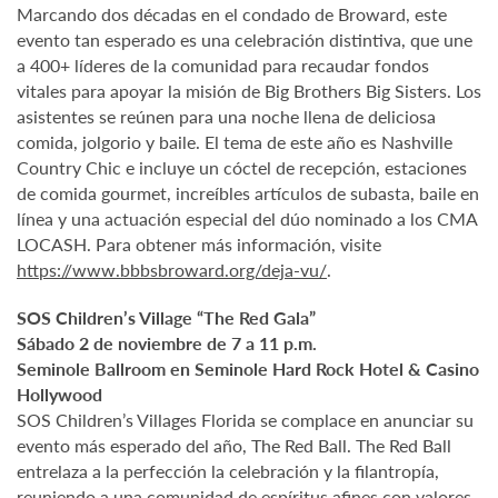
Marcando dos décadas en el condado de Broward, este
evento tan esperado es una celebración distintiva, que une
a 400+ líderes de la comunidad para recaudar fondos
vitales para apoyar la misión de Big Brothers Big Sisters. Los
asistentes se reúnen para una noche llena de deliciosa
comida, jolgorio y baile. El tema de este año es Nashville
Country Chic e incluye un cóctel de recepción, estaciones
de comida gourmet, increíbles artículos de subasta, baile en
línea y una actuación especial del dúo nominado a los CMA
LOCASH. Para obtener más información, visite
https://www.bbbsbroward.org/deja-vu/
.
SOS Children’s Village “The Red Gala”
Sábado 2 de noviembre de 7 a 11 p.m.
Seminole Ballroom en Seminole Hard Rock Hotel & Casino
Hollywood
SOS Children’s Villages Florida se complace en anunciar su
evento más esperado del año, The Red Ball. The Red Ball
entrelaza a la perfección la celebración y la filantropía,
reuniendo a una comunidad de espíritus afines con valores