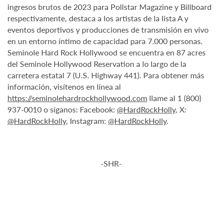
ingresos brutos de 2023 para Pollstar Magazine y Billboard
respectivamente, destaca a los artistas de la lista A y
eventos deportivos y producciones de transmisión en vivo
en un entorno íntimo de capacidad para 7.000 personas.
Seminole Hard Rock Hollywood se encuentra en 87 acres
del Seminole Hollywood Reservation a lo largo de la
carretera estatal 7 (U.S. Highway 441). Para obtener más
información, visítenos en línea al
https://seminolehardrockhollywood.com
llame al 1 (800)
937-0010 o síganos: Facebook:
@HardRockHolly
, X:
@HardRockHolly
, Instagram:
@HardRockHolly
.
-SHR-