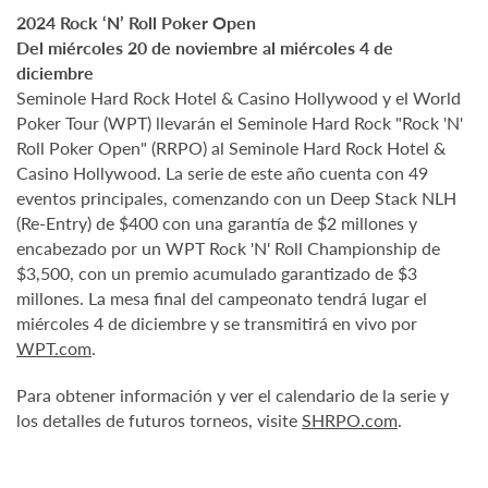
2024 Rock ‘N’ Roll Poker Open
Del miércoles 20 de noviembre al miércoles 4 de
diciembre
Seminole Hard Rock Hotel & Casino Hollywood y el World
Poker Tour (WPT) llevarán el Seminole Hard Rock "Rock 'N'
Roll Poker Open" (RRPO) al Seminole Hard Rock Hotel &
Casino Hollywood. La serie de este año cuenta con 49
eventos principales, comenzando con un Deep Stack NLH
(Re-Entry) de $400 con una garantía de $2 millones y
encabezado por un WPT Rock 'N' Roll Championship de
$3,500, con un premio acumulado garantizado de $3
millones. La mesa final del campeonato tendrá lugar el
miércoles 4 de diciembre y se transmitirá en vivo por
WPT.com
.
Para obtener información y ver el calendario de la serie y
los detalles de futuros torneos, visite
SHRPO.com
.