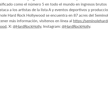
sificado como el número 5 en todo el mundo en ingresos brutos d
staca a los artistas de la lista A y eventos deportivos y producc
nole Hard Rock Hollywood se encuentra en 87 acres del Seminole
tener más información, visítenos en línea al
https://seminolehar
wood
, X:
@HardRockHolly
, Instagram:
@HardRockHolly
.