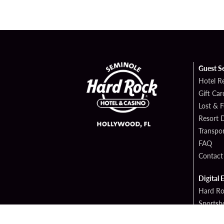
Guest S
Hotel R
Gift Car
Lost & 
Resort D
Transpor
FAQ
Contact
Digital 
Hard Ro
Sportsb