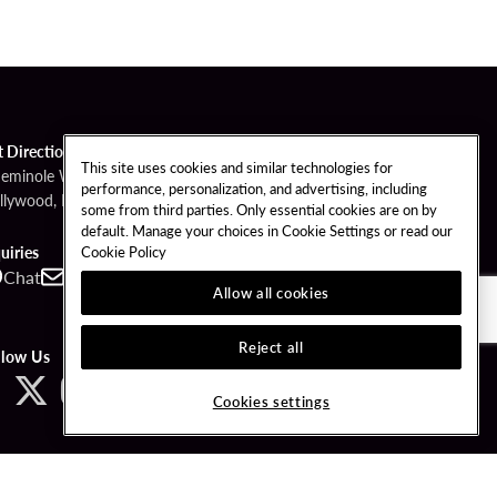
t Directions
This site uses cookies and similar technologies for
Seminole Way
performance, personalization, and advertising, including
llywood, FL 33314
some from third parties. Only essential cookies are on by
default. Manage your choices in Cookie Settings or read our
Cookie Policy
uiries
Chat
Contact
Call
Allow all cookies
Reject all
llow Us
Cookies settings