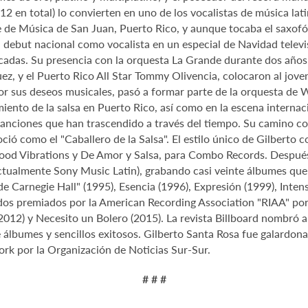
 (12 en total) lo convierten en uno de los vocalistas de música l
re de Música de San Juan, Puerto Rico, y aunque tocaba el saxof
u debut nacional como vocalista en un especial de Navidad telev
cadas. Su presencia con la orquesta La Grande durante dos años
ez, y el Puerto Rico All Star Tommy Olivencia, colocaron al jov
or sus deseos musicales, pasó a formar parte de la orquesta de W
ento de la salsa en Puerto Rico, así como en la escena internaci
 canciones que han trascendido a través del tiempo. Su camino co
ció como el "Caballero de la Salsa". El estilo único de Gilberto 
ood Vibrations y De Amor y Salsa, para Combo Records. Después
actualmente Sony Music Latin), grabando casi veinte álbumes que
 Carnegie Hall" (1995), Esencia (1996), Expresión (1999), Intens
odos premiados por la American Recording Association "RIAA" por
(2012) y Necesito un Bolero (2015). La revista Billboard nombró a
 álbumes y sencillos exitosos. Gilberto Santa Rosa fue galardo
rk por la Organización de Noticias Sur-Sur.
# # #