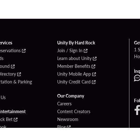
ervices
Unity By Hard Rock
Ge
1 
eservations
Join / Sign In
Ho
ds
Learn about Unity
Found
Member Benefits
Inq
irectory
Unity Mobile App
tation & Parking
Unity Credit Card
Our Company
 Us
Fo
Careers
Entertainment
Content Creators
ck Bet
Newsroom
ook
Blog
Donation Requests