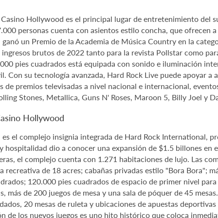
asino Hollywood es el principal lugar de entretenimiento del su
 7.000 personas cuenta con asientos estilo concha, que ofrecen a
anó un Premio de la Academia de Música Country en la categorí
ngresos brutos de 2022 tanto para la revista Pollstar como para 
.000 pies cuadrados está equipada con sonido e iluminación inte
il. Con su tecnología avanzada, Hard Rock Live puede apoyar a al
 de premios televisadas a nivel nacional e internacional, eventos 
lling Stones, Metallica, Guns N' Roses, Maroon 5, Billy Joel y D
Casino Hollywood
 el complejo insignia integrada de Hard Rock International, pro
y hospitalidad dio a conocer una expansión de $1.5 billones en e
leras, el complejo cuenta con 1.271 habitaciones de lujo. Las 
a recreativa de 18 acres; cabañas privadas estilo "Bora Bora"; m
drados; 120.000 pies cuadrados de espacio de primer nivel para
 más de 200 juegos de mesa y una sala de póquer de 45 mesas. E
dados, 20 mesas de ruleta y ubicaciones de apuestas deportivas
ón de los nuevos juegos es uno hito histórico que coloca inmedia