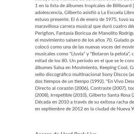
1 en la lista de álbumes tropicales de Billboard
adolescencia, Gilberto asistió a La Escuela Lib
estuvo presente. El 6 de enero de 1975, tuvo s
maravillosa carrera musical que duró cuatro dé
Perigñon, Fantasía Boricua de Manolito Rodrígu
el movimiento salsero de los años 70. Guiado p
colocó como una de las nuevas voces del movimi
musicales como "Lluvia" y "Botaron la pelota",
mitad de los 80. Un período en el que se le cono
álbumes Salsa en Movimiento, Keeping Cool, G
sello discográfico multinacional Sony Discos (
dos tiempos de un tiempo (1992), "En Vivo Desde
Directo al corazón (2006), Contraste (2007), t
(2008), Irrepetible (2010), Gilberto Santa Rosa 
Década en 2010 a través de su exitosa racha de
en septiembre de 2012 en la ciudad de Nueva Yo
Acerca de Hard Rock Live