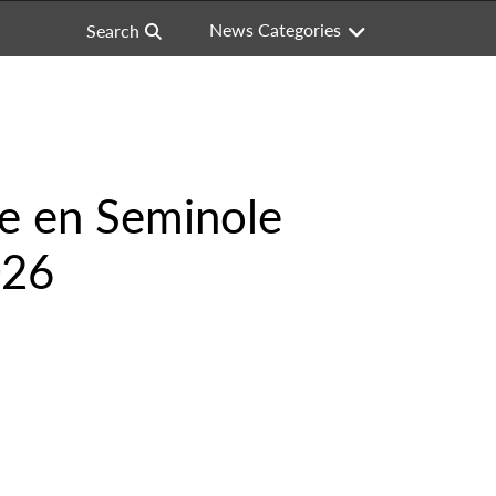
News Categories
Search
ve en Seminole
026