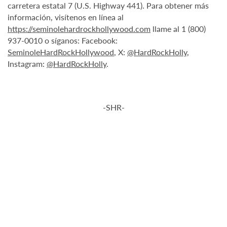
carretera estatal 7 (U.S. Highway 441). Para obtener más
información, visítenos en línea al
https://seminolehardrockhollywood.com
llame al 1 (800)
937-0010 o síganos: Facebook:
SeminoleHardRockHollywood
, X:
@HardRockHolly
,
Instagram:
@HardRockHolly
.
-SHR-