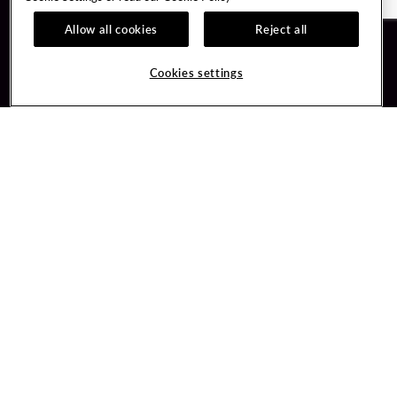
Allow all cookies
Reject all
Guest Services
Unity By Hard Rock
Cookies settings
Hotel Reservations
Join / Sign In
Gift Cards
Learn about Unity
Lost & Found
Member Benefits
Resort Directory
Unity Mobile App
Transportation & Parking
Unity Credit Card
FAQ
Our Company
Contact Us
Careers
Digital Entertainment
Content Creators
Hard Rock Bet
Newsroom
Sportsbook
Blog
Donation Requests
Social Responsibility
PlayersEdge