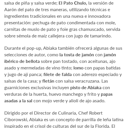
salsa de piña y salsa verde;
El Pato Chulo,
la versión de
Aarón del pato de tres maneras, utilizando técnicas e
ingredientes tradicionales en una nueva e innovadora
presentación: pechuga de pato condimentada con mole,
carnitas de muslo de pato y foie gras chamuscado, servida
sobre sémola de maíz callejera con jugo de tamarindo.
Durante el pop-up, Abiaka también ofrecerá algunas de sus
selecciones de autor, como
la tosta de jamón
con
jamón
ibérico de bellota
sobre pan tostado, con aceitunas, ajo
asado y mermeladas de vino tinto;
lomo
con papas batidas
y jugo de ají panca;
filete de falda
con aderezo especiado y
salsas de la casa; y
fletán
con salsa veracruzana. Las
guarniciones exclusivas incluyen
pisto de Abiaka
con
verduras de la huerta, huevo manchego y frito y
papas
asadas a la sal
con mojo verde y alioli de ajo asado.
Dirigido por el Director de Culinaria, Chef Robert
Ciborowski, Abiaka es un concepto de parrilla de leña latina
inspirado en el crisol de culturas del sur de la Florida. El