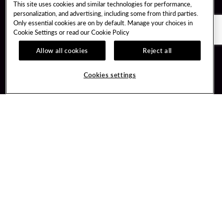
This site uses cookies and similar technologies for performance,
personalization, and advertising, including some from third parties.
Only essential cookies are on by default. Manage your choices in
Cookie Settings or read our
Cookie Policy
Allow all cookies
Reject all
Guest Services
Unity By Hard Rock
Cookies settings
Hotel Reservations
Join / Sign In
Gift Cards
Learn about Unity
Lost & Found
Member Benefits
Resort Directory
Unity Mobile App
Transportation & Parking
Unity Credit Card
FAQ
Our Company
Contact Us
Careers
Digital Entertainment
Content Creators
Hard Rock Bet
Newsroom
Sportsbook
Blog
Donation Requests
Social Responsibility