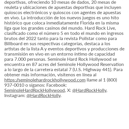
deportivas, ofreciendo 10 mesas de dados, 20 mesas de
reuleta y ubicaciones de apuestas deportivas que incluyen
quioscos electrónicos y quioscos con agentes de apuestas
en vivo. La introducción de los nuevos juegos es uno hito
histórico que coloca inmediatamente Florida en la misma
liga que los grandes casinos del mundo. Hard Rock Live,
clasificado como el número 5 en todo el mundo en ingresos
brutos del 2022 tanto para la revista Pollstar como para
Billboard en sus respectivas categorías, destaca a los
artistas de la lista A y eventos deportivos y producciones de
transmisión en vivo en un entorno íntimo de capacidad
para 7.000 personas. Seminole Hard Rock Hollywood se
encuentra en 87 acres del Seminole Hollywood Reservation
a lo largo de la carretera estatal 7 (U.S. Highway 441). Para
obtener más información, visítenos en línea al
https://seminolehardrockhollywood.com
llame al 1 (800)
937-0010 o síganos: Facebook:
SeminoleHardRockHollywood
, X:
@HardRockHolly
,
Instagram:
@HardRockHolly
.