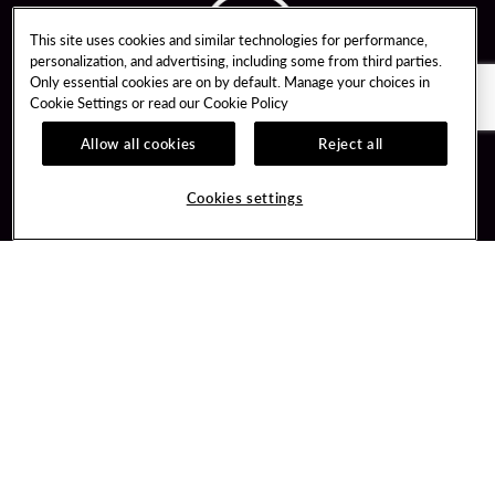
This site uses cookies and similar technologies for performance,
personalization, and advertising, including some from third parties.
Only essential cookies are on by default. Manage your choices in
Cookie Settings or read our
Cookie Policy
Allow all cookies
Reject all
Guest Services
Unity By Hard Rock
Cookies settings
Hotel Reservations
Join / Sign In
Gift Cards
Learn about Unity
Lost & Found
Member Benefits
Resort Directory
Unity Mobile App
Transportation & Parking
Unity Credit Card
FAQ
Our Company
Contact Us
Careers
Digital Entertainment
Content Creators
Hard Rock Bet
Newsroom
Sportsbook
Blog