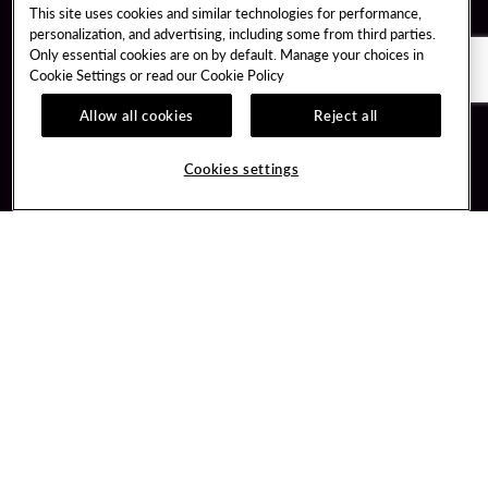
This site uses cookies and similar technologies for performance,
personalization, and advertising, including some from third parties.
Only essential cookies are on by default. Manage your choices in
Cookie Settings or read our
Cookie Policy
Allow all cookies
Reject all
Guest Services
Unity By Hard Rock
Cookies settings
Hotel Reservations
Join / Sign In
Gift Cards
Learn about Unity
Lost & Found
Member Benefits
Resort Directory
Unity Mobile App
Transportation & Parking
Unity Credit Card
FAQ
Our Company
Contact Us
Careers
Digital Entertainment
Content Creators
Hard Rock Bet
Newsroom
Sportsbook
Blog
Donation Requests