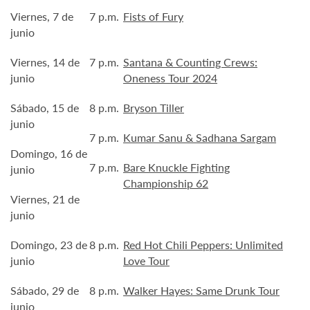
Viernes, 7 de
7 p.m.
Fists of Fury
junio
Viernes, 14 de
7 p.m.
Santana & Counting Crews:
junio
Oneness Tour 2024
Sábado, 15 de
8 p.m.
Bryson Tiller
junio
7 p.m.
Kumar Sanu & Sadhana Sargam
Domingo, 16 de
7 p.m.
Bare Knuckle Fighting
junio
Championship 62
Viernes, 21 de
junio
Domingo, 23 de
8 p.m.
Red Hot Chili Peppers: Unlimited
junio
Love Tour
Sábado, 29 de
8 p.m.
Walker Hayes: Same Drunk Tour
junio