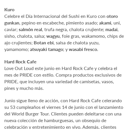
Kuro
Celebre el Día Internacional del Sushi en Kuro con
otoro
gunkan
, pepino en escabeche, pimiento asado;
akami
, uni,
caviar;
salmón real
, trufa negra, chalota crujiente;
madai
,
sisho, chalota, salsa;
wagyu
, foie gras, wakamomo, chips de
ajo crujientes;
Botan ebi
, salsa de chalota yuzu,
yamamomo;
atsuyaki tamago
; y
wasabi fresco.
Hard Rock Cafe
Love Out Loud este junio en Hard Rock Cafe y celebra el
mes de PRIDE con estilo. Compra productos exclusivos de
PRIDE, que incluyen una variedad de camisetas, vasos,
pines y mucho más.
Junio sigue lleno de acción, con Hard Rock Cafe celerando
su 53 cumpleaños el viernes 14 de junio con el lanzamiento
del World Burger Tour. Clientes pueden deleitarse con una
nueva colección de hamburguesas, un obsequio de
celebración y entretenimiento en vivo. Además, clientes