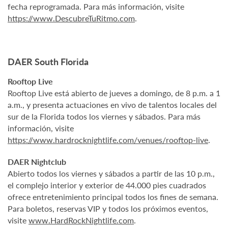
fecha reprogramada. Para más información, visite
https://www.DescubreTuRitmo.com
.
DAER South Florida
Rooftop Live
Rooftop Live está abierto de jueves a domingo, de 8 p.m. a 1
a.m., y presenta actuaciones en vivo de talentos locales del
sur de la Florida todos los viernes y sábados. Para más
información, visite
https://www.hardrocknightlife.com/venues/rooftop-live
.
DAER Nightclub
Abierto todos los viernes y sábados a partir de las 10 p.m.,
el complejo interior y exterior de 44.000 pies cuadrados
ofrece entretenimiento principal todos los fines de semana.
Para boletos, reservas VIP y todos los próximos eventos,
visite
www.HardRockNightlife.com
.