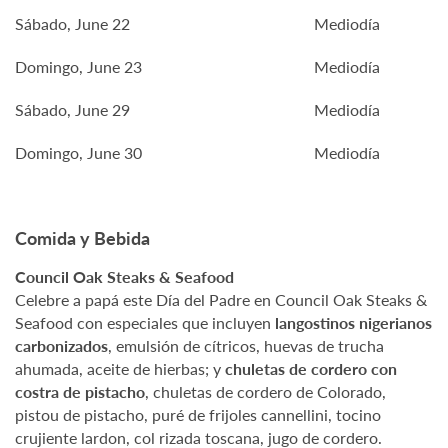
Sábado, June 22
Mediodía
Domingo, June 23
Mediodía
Sábado, June 29
Mediodía
Domingo, June 30
Mediodía
Comida y Bebida
Council Oak Steaks & Seafood
Celebre a papá este Día del Padre en Council Oak Steaks &
Seafood con especiales que incluyen
langostinos nigerianos
carbonizados
, emulsión de cítricos, huevas de trucha
ahumada, aceite de hierbas; y
chuletas de cordero con
costra de pistacho
, chuletas de cordero de Colorado,
pistou de pistacho, puré de frijoles cannellini, tocino
crujiente lardon, col rizada toscana, jugo de cordero.