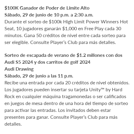
$100K Ganador de Poder de Límite Alto
Sábado
, 29 de junio de 10 p.m. a 2:30 a.m.
Durante el sorteo de $100k High Limit Power Winners Hot
Seat, 10 jugadores ganarán $1,000 en Free Play cada 30
minutos. Gana 50 créditos de nivel entre cada sorteo para
ser elegible. Consulte Player’s Club para más detalles.
Sorteo de escapada de verano de $1.2 millones con dos
Audi S5 2024 y dos carritos de golf 2024
Audi Drawing
Sábado
, 29 de junio a las 11 p.m.
Recibe una entrada por cada 20 créditos de nivel obtenidos.
Los jugadores pueden insertar su tarjeta Unity™ by Hard
Rock en cualquier máquina tragamonedas o ser calificados
en juegos de mesa dentro de una hora del tiempo de sorteo
para activar las entradas. Los invitados deben estar
presentes para ganar. Consulte Player’s Club para más
detalles.