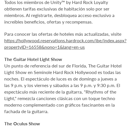
Todos los miembros de Unity™ by Hard Rock Loyalty
obtienen tarifas exclusivas de habitación solo por ser
miembros. Al registrarte, desbloquea acceso exclusivo a
increíbles beneficios, ofertas y recompensas.
Para conocer las ofertas de hoteles más actualizadas, visite
https://hollywood.reservations.hardrock.com/ibe/index.aspx?
propertyID=16558&nono=1&lang=en-us
The Guitar Hotel Light Show
Un punto de referencia del sur de Florida, The Guitar Hotel
Light Show en Seminole Hard Rock Hollywood es todas las
noches. El espectáculo de luces es de domingo a jueves a
las 9 p.m. y los viernes y sábados a las 9 p.m. y 9:30 p.m. El
espectáculo más reciente de la guitarra, "Rhythms of the
Light," remezcla canciones clásicas con un toque techno
moderno complementado con gráficos fascinantes en la
fachada de la guitarra.
The Oculus Show