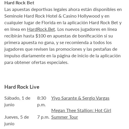
Hard Rock Bet
Las apuestas deportivas legales ahora están disponibles en
Seminole Hard Rock Hotel & Casino Hollywood y en
cualquier lugar de Florida en la aplicación Hard Rock Bet y
en línea en
HardRock.Bet
. Los nuevos jugadores en línea
recibirán hasta $100 en apuestas de bonificación si su
primera apuesta no gana, y se recomienda a todos los
jugadores que revisen las promociones y las pestañas de
impulso diariamente en la página de inicio de la aplicación
para obtener ofertas especiales.
Hard Rock Live
Sábado, 1 de
8:30
Yiyo Sarante & Sergio Vargas
junio
p.m.
Megan Thee Stallion: Hot Girl
Jueves, 5 de
7 p.m.
Summer Tour
junio