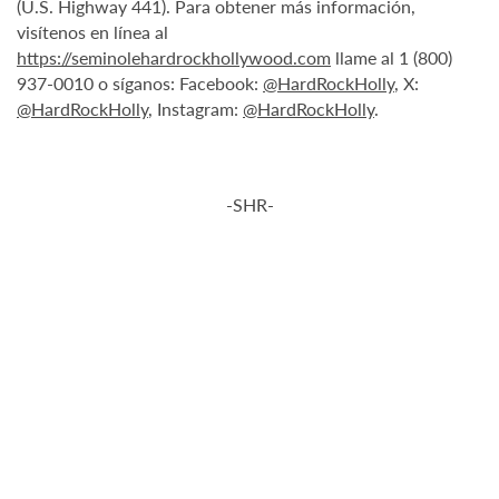
(U.S. Highway 441). Para obtener más información,
visítenos en línea al
https://seminolehardrockhollywood.com
llame al 1 (800)
937-0010 o síganos: Facebook:
@HardRockHolly
, X:
@HardRockHolly
, Instagram:
@HardRockHolly
.
-SHR-