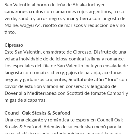
San Valentín al horno de leña de Abiaka incluyen
camarones crudos
con camarones rojos argentinos, fresa
verde, sandía y arroz negro, y
mar y tierra
con langosta de
Maine, wagyu A4, risotto de mariscos y reducción de vino
tinto.
Cipresso
Este San Valentín, enamórate de Cipresso. Disfrute de una
velada inolvidable de deliciosa comida italiana y romance.
Los especiales del Día de San Valentín incluyen ensalada de
langosta
con tomates cherry, gajos de naranja, aceitunas
negras y garbanzos crujientes;
Scottato de atún "Toro"
con
caviar de esturión y limón en conserva; y
lenguado de
Dover alla Mediterranea
con Scottati de tomate Campari y
migas de alcaparras.
Council Oak Steaks & Seafood
Una cena elegante y romántica te espera en Council Oak
Steaks & Seafood. Además de su exclusivo menú para la
cena, el clásico asador estadounidense marcará la pauta