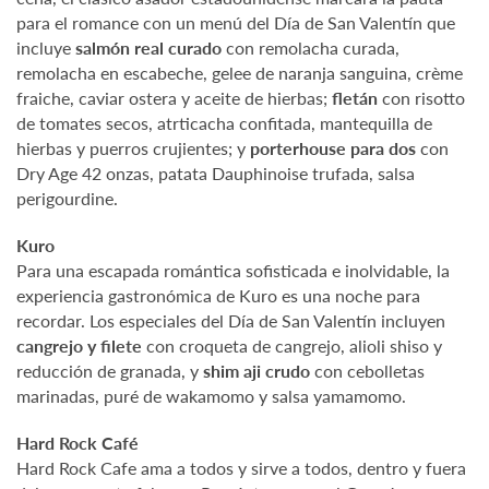
para el romance con un menú del Día de San Valentín que
incluye
salmón real curado
con remolacha curada,
remolacha en escabeche, gelee de naranja sanguina, crème
fraiche, caviar ostera y aceite de hierbas;
fletán
con risotto
de tomates secos, atrticacha confitada, mantequilla de
hierbas y puerros crujientes; y
porterhouse para dos
con
Dry Age 42 onzas, patata Dauphinoise trufada, salsa
perigourdine.
Kuro
Para una escapada romántica sofisticada e inolvidable, la
experiencia gastronómica de Kuro es una noche para
recordar. Los especiales del Día de San Valentín incluyen
cangrejo y filete
con croqueta de cangrejo, alioli shiso y
reducción de granada, y
shim aji crudo
con cebolletas
marinadas, puré de wakamomo y salsa yamamomo.
Hard Rock Café
Hard Rock Cafe ama a todos y sirve a todos, dentro y fuera