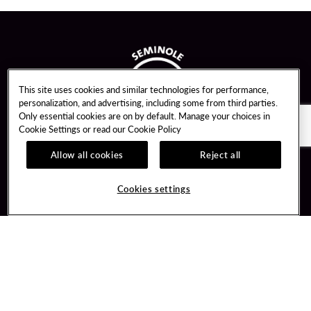
This site uses cookies and similar technologies for performance,
personalization, and advertising, including some from third parties.
Only essential cookies are on by default. Manage your choices in
Cookie Settings or read our
Cookie Policy
Allow all cookies
Reject all
Guest Services
Unity By Hard Rock
Cookies settings
Hotel Reservations
Join / Sign In
Gift Cards
Learn about Unity
Lost & Found
Member Benefits
Resort Directory
Unity Mobile App
Transportation & Parking
Unity Credit Card
FAQ
Our Company
Contact Us
Careers