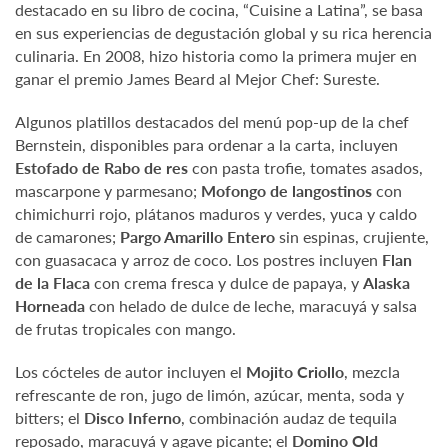
destacado en su libro de cocina, “Cuisine a Latina”, se basa
en sus experiencias de degustación global y su rica herencia
culinaria. En 2008, hizo historia como la primera mujer en
ganar el premio James Beard al Mejor Chef: Sureste.
Algunos platillos destacados del menú pop-up de la chef
Bernstein, disponibles para ordenar a la carta, incluyen
Estofado de Rabo de res
con pasta trofie, tomates asados,
mascarpone y parmesano;
Mofongo de langostinos
con
chimichurri rojo, plátanos maduros y verdes, yuca y caldo
de camarones;
Pargo Amarillo Entero
sin espinas, crujiente,
con guasacaca y arroz de coco. Los postres incluyen
Flan
de la Flaca
con crema fresca y dulce de papaya, y
Alaska
Horneada
con helado de dulce de leche, maracuyá y salsa
de frutas tropicales con mango.
Los cócteles de autor incluyen el
Mojito Criollo
, mezcla
refrescante de ron, jugo de limón, azúcar, menta, soda y
bitters; el
Disco Inferno
, combinación audaz de tequila
reposado, maracuyá y agave picante; el
Domino Old