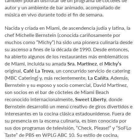
también podrán disfrutar de un programa de cócteles de
autor y un ambiente de bar animado, acompañado de
música en vivo durante todo el fin de semana.
Nacida y criada en Miami, de ascendencia judía y latina, la
chef Michelle Bernstein (conocida cariñosamente por
muchos como “Michy”) ha sido una pionera culinaria desde
su ascenso a fines de la década de 1990. Desde entonces,
ha abierto algunos de los restaurantes más emblemáticos
de Miami, incluida su amada
Sra. Martínez
, el
Michy’s
original,
Café La Trova
, un concurrido servicio de catering
(MBC Catering) y, más recientemente,
La Cañita
. Además,
Bernstein y su esposo y socio comercial, David Martínez,
son socios en el bar de cócteles de Miami Beach
reconocido internacionalmente,
Sweet Liberty
, donde
Bernstein desarrolló un menú creativo de giros divertidos e
interesantes en la cocina clásica estadounidense. Fuera de
su presencia en la escena culinaria, es bien conocida por
sus dos programas de televisión, “Check, Please!” y “SoFLo
Taste” de PBS en WPLG ABC 10. Su estilo de cocina,