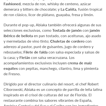
Fashioned
, mezcla de ron, whisky de centeno, azúcar
demerara y bitters de chocolate; y
La Cañita
, fusión tropical
de ron clásico, licor de plátano, guayaba, fresa y limón.
Durante el pop-up, Abiaka también ofrecerá algunas de sus
selecciones exclusivas, como
Tostada de jamón
con
jamón
ibérico de bellota
en pan tostado, con aceitunas, ajo asado
y mermeladas de vino tinto;
Chuletas de cordero
con
aderezo al pastor, puré de guisantes, jugo de cordero y
rebozuelos;
Filete de falda
con salsa especiada y salsas de
la casa; y
Fletán
con salsa veracruzana. Los
acompañamientos exclusivos incluyen
crema de maíz
esquites
con pepitas, manchego, cilantro, lima y pimienta
de Fresno.
Dirigido por el director culinario del resort, el chef Robert
Ciborowski, Abiaka es un concepto de parrilla de leña latina
inspirado en el crisol de culturas del sur de Florida. El
restaurante combina los sabores vibrantes de España,
América Central y del Sur y el Caribe con los ingredientes