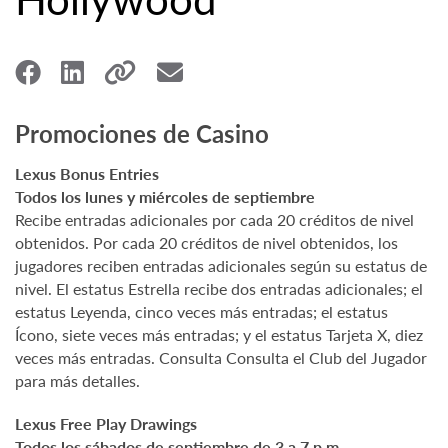
Promociones de Casino
Lexus Bonus Entries
Todos los lunes y miércoles de septiembre
Recibe entradas adicionales por cada 20 créditos de nivel
obtenidos. Por cada 20 créditos de nivel obtenidos, los
jugadores reciben entradas adicionales según su estatus de
nivel. El estatus Estrella recibe dos entradas adicionales; el
estatus Leyenda, cinco veces más entradas; el estatus
Ícono, siete veces más entradas; y el estatus Tarjeta X, diez
veces más entradas. Consulta Consulta el Club del Jugador
para más detalles.
Lexus Free Play Drawings
Todos los sábados de septiembre
de 3 a 7 p.m.