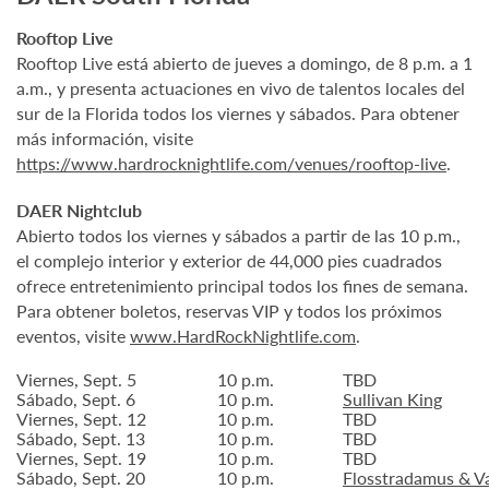
Rooftop Live
Rooftop Live está abierto de jueves a domingo, de 8 p.m. a 1
a.m., y presenta actuaciones en vivo de talentos locales del
sur de la Florida todos los viernes y sábados. Para obtener
más información, visite
https://www.hardrocknightlife.com/venues/rooftop-live
.
DAER Nightclub
Abierto todos los viernes y sábados a partir de las 10 p.m.,
el complejo interior y exterior de 44,000 pies cuadrados
ofrece entretenimiento principal todos los fines de semana.
Para obtener boletos, reservas VIP y todos los próximos
eventos, visite
www.HardRockNightlife.com
.
Viernes, Sept. 5
10 p.m.
TBD
Sábado, Sept. 6
10 p.m.
Sullivan King
Viernes, Sept. 12
10 p.m.
TBD
Sábado, Sept. 13
10 p.m.
TBD
Viernes, Sept. 19
10 p.m.
TBD
Sábado, Sept. 20
10 p.m.
Flosstradamus & V