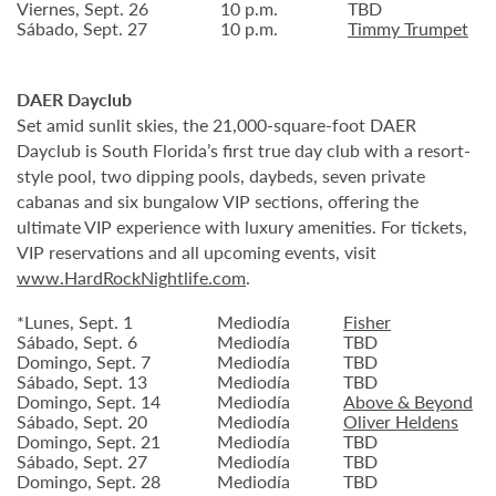
Viernes, Sept. 26
10 p.m.
TBD
Sábado, Sept. 27
10 p.m.
Timmy Trumpet
DAER Dayclub
Set amid sunlit skies, the 21,000-square-foot DAER
Dayclub is South Florida’s first true day club with a resort-
style pool, two dipping pools, daybeds, seven private
cabanas and six bungalow VIP sections, offering the
ultimate VIP experience with luxury amenities. For tickets,
VIP reservations and all upcoming events, visit
www.HardRockNightlife.com
.
*Lunes, Sept. 1
Mediodía
Fisher
Sábado, Sept. 6
Mediodía
TBD
Domingo, Sept. 7
Mediodía
TBD
Sábado, Sept. 13
Mediodía
TBD
Domingo, Sept. 14
Mediodía
Above & Beyond
Sábado, Sept. 20
Mediodía
Oliver Heldens
Domingo, Sept. 21
Mediodía
TBD
Sábado, Sept. 27
Mediodía
TBD
Domingo, Sept. 28
Mediodía
TBD