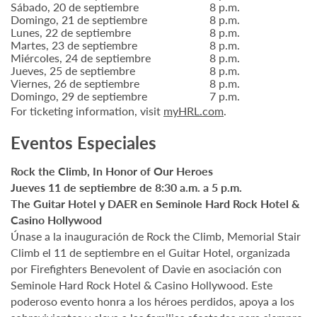
Sábado, 20 de septiembre
8 p.m.
Domingo, 21 de septiembre
8 p.m.
Lunes, 22 de septiembre
8 p.m.
Martes, 23 de septiembre
8 p.m.
Miércoles, 24 de septiembre
8 p.m.
Jueves, 25 de septiembre
8 p.m.
Viernes, 26 de septiembre
8 p.m.
Domingo, 29 de septiembre
7 p.m.
For ticketing information, visit
myHRL.com
.
Eventos Especiales
Rock the Climb, In Honor of Our Heroes
Jueves 11 de septiembre de 8:30 a.m. a 5 p.m.
The Guitar Hotel y DAER en Seminole Hard Rock Hotel &
Casino Hollywood
Únase a la inauguración de Rock the Climb, Memorial Stair
Climb el 11 de septiembre en el Guitar Hotel, organizada
por Firefighters Benevolent of Davie en asociación con
Seminole Hard Rock Hotel & Casino Hollywood. Este
poderoso evento honra a los héroes perdidos, apoya a los