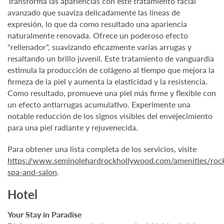
Transforma las apariencias con este tratamiento facial
avanzado que suaviza delicadamente las líneas de
expresión, lo que da como resultado una apariencia
naturalmente renovada. Ofrece un poderoso efecto
"rellenador", suavizando eficazmente varias arrugas y
resaltando un brillo juvenil. Este tratamiento de vanguardia
estimula la producción de colágeno al tiempo que mejora la
firmeza de la piel y aumenta la elasticidad y la resistencia.
Como resultado, promueve una piel más firme y flexible con
un efecto antiarrugas acumulativo. Experimente una
notable reducción de los signos visibles del envejecimiento
para una piel radiante y rejuvenecida.
Para obtener una lista completa de los servicios, visite
https://www.seminolehardrockhollywood.com/amenities/roc
spa-and-salon
.
Hotel
Your Stay in Paradise