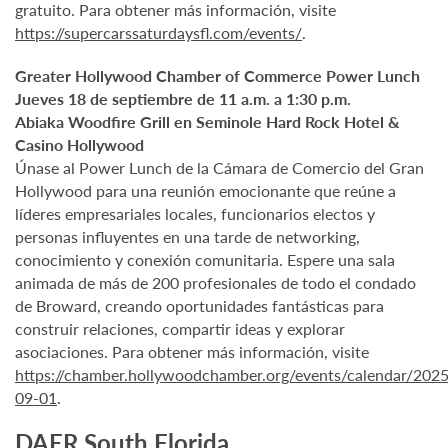
gratuito. Para obtener más información, visite
https://supercarssaturdaysfl.com/events/
.
Greater Hollywood Chamber of Commerce Power Lunch
Jueves 18 de septiembre de 11 a.m. a 1:30 p.m.
Abiaka Woodfire Grill en Seminole Hard Rock Hotel &
Casino Hollywood
Únase al Power Lunch de la Cámara de Comercio del Gran
Hollywood para una reunión emocionante que reúne a
líderes empresariales locales, funcionarios electos y
personas influyentes en una tarde de networking,
conocimiento y conexión comunitaria. Espere una sala
animada de más de 200 profesionales de todo el condado
de Broward, creando oportunidades fantásticas para
construir relaciones, compartir ideas y explorar
asociaciones. Para obtener más información, visite
https://chamber.hollywoodchamber.org/events/calendar/2025
09-01
.
DAER South Florida