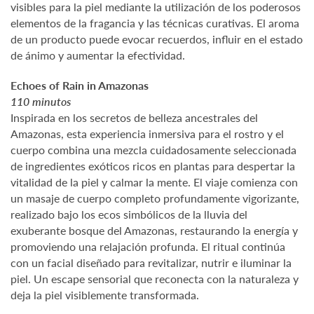
visibles para la piel mediante la utilización de los poderosos
elementos de la fragancia y las técnicas curativas. El aroma
de un producto puede evocar recuerdos, influir en el estado
de ánimo y aumentar la efectividad.
Echoes of Rain in Amazonas
110 minutos
Inspirada en los secretos de belleza ancestrales del
Amazonas, esta experiencia inmersiva para el rostro y el
cuerpo combina una mezcla cuidadosamente seleccionada
de ingredientes exóticos ricos en plantas para despertar la
vitalidad de la piel y calmar la mente. El viaje comienza con
un masaje de cuerpo completo profundamente vigorizante,
realizado bajo los ecos simbólicos de la lluvia del
exuberante bosque del Amazonas, restaurando la energía y
promoviendo una relajación profunda. El ritual continúa
con un facial diseñado para revitalizar, nutrir e iluminar la
piel. Un escape sensorial que reconecta con la naturaleza y
deja la piel visiblemente transformada.