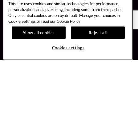
This site uses cookies and similar technologies for performance,
personalization, and advertising, including some from third parties.
Only essential cookies are on by default. Manage your choices in
Cookie Settings or read our
Cookie Policy
Allow all cookies
Reject all
Guest Services
Unity By Hard Rock
Cookies settings
Hotel Reservations
Join / Sign In
Gift Cards
Learn about Unity
Lost & Found
Member Benefits
Resort Directory
Unity Mobile App
Transportation & Parking
Unity Credit Card
FAQ
Our Company
Contact Us
Careers
Digital Entertainment
Content Creators
Hard Rock Bet
Newsroom
Sportsbook
Blog
Donation Requests