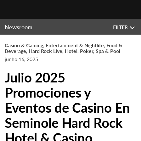
Newsroom
FILTER
Casino & Gaming, Entertainment & Nightlife, Food &
Beverage, Hard Rock Live, Hotel, Poker, Spa & Pool
junho 16, 2025
Julio 2025
Promociones y
Eventos de Casino En
Seminole Hard Rock
Hotel & Casino