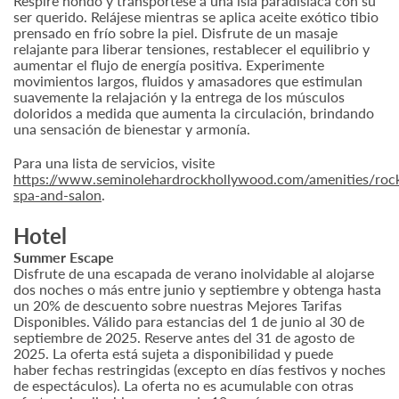
Respire hondo y transpórtese a una isla paradisíaca con su
ser querido. Relájese mientras se aplica aceite exótico tibio
prensado en frío sobre la piel. Disfrute de un masaje
relajante para liberar tensiones, restablecer el equilibrio y
aumentar el flujo de energía positiva. Experimente
movimientos largos, fluidos y amasadores que estimulan
suavemente la relajación y la entrega de los músculos
doloridos a medida que aumenta la circulación, brindando
una sensación de bienestar y armonía.
Para una lista de servicios, visite
https://www.seminolehardrockhollywood.com/amenities/roc
spa-and-salon
.
Hotel
Summer Escape
Disfrute de una escapada de verano inolvidable al alojarse
dos noches o más entre junio y septiembre y obtenga hasta
un 20% de descuento sobre nuestras Mejores Tarifas
Disponibles. Válido para estancias del 1 de junio al 30 de
septiembre de 2025. Reserve antes del 31 de agosto de
2025. La oferta está sujeta a disponibilidad y puede
haber fechas restringidas (excepto en días festivos y noches
de espectáculos). La oferta no es acumulable con otras