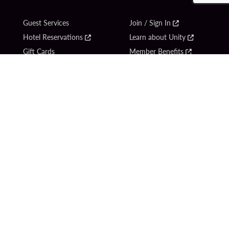
Guest Services
Join / Sign In
Hotel Reservations
Learn about Unity
Gift Cards
Member Benefits
$name
Unity Mobile App
Resort Directory
Unity Credit Card
Transportation & Parking
Our Company
FAQ
Careers
Contact Us
Content Creators
Digital Entertainment
Newsroom
Hard Rock Bet
Blog
Sportsbook
Donation Requests
Social Responsibility
Unity By Hard Rock
PlayersEdge
Get Directions
1 Seminole Way