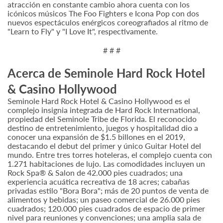
atracción en constante cambio ahora cuenta con los
icónicos músicos The Foo Fighters e Icona Pop con dos
nuevos espectáculos enérgicos coreografiados al ritmo de
"Learn to Fly" y "I Love It", respectivamente.
# # #
Acerca de Seminole Hard Rock Hotel
& Casino Hollywood
Seminole Hard Rock Hotel & Casino Hollywood es el
complejo insignia integrada de Hard Rock International,
propiedad del Seminole Tribe de Florida. El reconocido
destino de entretenimiento, juegos y hospitalidad dio a
conocer una expansión de $1.5 billones en el 2019,
destacando el debut del primer y único Guitar Hotel del
mundo. Entre tres torres hoteleras, el complejo cuenta con
1.271 habitaciones de lujo. Las comodidades incluyen un
Rock Spa® & Salon de 42.000 pies cuadrados; una
experiencia acuática recreativa de 18 acres; cabañas
privadas estilo "Bora Bora"; más de 20 puntos de venta de
alimentos y bebidas; un paseo comercial de 26.000 pies
cuadrados; 120.000 pies cuadrados de espacio de primer
nivel para reuniones y convenciones; una amplia sala de