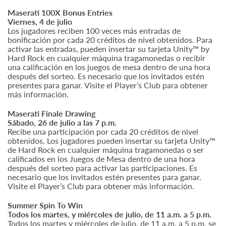
Maserati 100X Bonus Entries
Viernes, 4 de julio
Los jugadores reciben 100 veces más entradas de
bonificación por cada 20 créditos de nivel obtenidos. Para
activar las entradas, pueden insertar su tarjeta Unity™ by
Hard Rock en cualquier máquina tragamonedas o recibir
una calificación en los juegos de mesa dentro de una hora
después del sorteo. Es necesario que los invitados estén
presentes para ganar. Visite el Player’s Club para obtener
más información.
Maserati Finale Drawing
Sábado, 26 de julio a las 7 p.m.
Recibe una participación por cada 20 créditos de nivel
obtenidos. Los jugadores pueden insertar su tarjeta Unity™
de Hard Rock en cualquier máquina tragamonedas o ser
calificados en los Juegos de Mesa dentro de una hora
después del sorteo para activar las participaciones. Es
necesario que los invitados estén presentes para ganar.
Visite el Player’s Club para obtener más información.
Summer Spin To Win
Todos los martes, y miércoles de julio, de 11 a.m. a 5 p.m.
Todos los martes y miércoles de julio, de 11 a.m. a 5 p.m. se