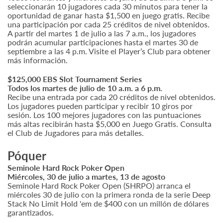
seleccionarán 10 jugadores cada 30 minutos para tener la
oportunidad de ganar hasta $1,500 en juego gratis. Recibe
una participación por cada 25 créditos de nivel obtenidos.
A partir del martes 1 de julio a las 7 a.m., los jugadores
podrán acumular participaciones hasta el martes 30 de
septiembre a las 4 p.m. Visite el Player’s Club para obtener
más información.
$125,000 EBS Slot Tournament Series
Todos los martes de julio de 10 a.m. a 6 p.m.
Recibe una entrada por cada 20 créditos de nivel obtenidos.
Los jugadores pueden participar y recibir 10 giros por
sesión. Los 100 mejores jugadores con las puntuaciones
más altas recibirán hasta $5,000 en Juego Gratis. Consulta
el Club de Jugadores para más detalles.
Póquer
Seminole Hard Rock Poker Open
Miércoles, 30 de julio a martes, 13 de agosto
Seminole Hard Rock Poker Open (SHRPO) arranca el
miércoles 30 de julio con la primera ronda de la serie Deep
Stack No Limit Hold 'em de $400 con un millón de dólares
garantizados.