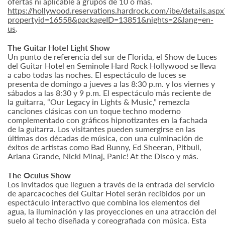
ofertas ni aplicable a grupos de 10 o más.
https://hollywood.reservations.hardrock.com/ibe/details.aspx
propertyid=16558&packageID=13851&nights=2&lang=en-
us
.
The Guitar Hotel Light Show
Un punto de referencia del sur de Florida, el Show de Luces
del Guitar Hotel en Seminole Hard Rock Hollywood se lleva
a cabo todas las noches. El espectáculo de luces se
presenta de domingo a jueves a las 8:30 p.m. y los viernes y
sábados a las 8:30 y 9 p.m. El espectáculo más reciente de
la guitarra, “Our Legacy in Lights & Music,” remezcla
canciones clásicas con un toque techno moderno
complementado con gráficos hipnotizantes en la fachada
de la guitarra. Los visitantes pueden sumergirse en las
últimas dos décadas de música, con una culminación de
éxitos de artistas como Bad Bunny, Ed Sheeran, Pitbull,
Ariana Grande, Nicki Minaj, Panic! At the Disco y más.
The Oculus Show
Los invitados que lleguen a través de la entrada del servicio
de aparcacoches del Guitar Hotel serán recibidos por un
espectáculo interactivo que combina los elementos del
agua, la iluminación y las proyecciones en una atracción del
suelo al techo diseñada y coreografiada con música. Esta