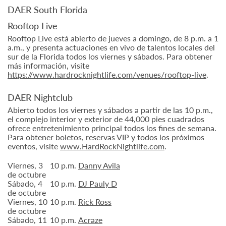
DAER South Florida
Rooftop Live
Rooftop Live está abierto de jueves a domingo, de 8 p.m. a 1
a.m., y presenta actuaciones en vivo de talentos locales del
sur de la Florida todos los viernes y sábados. Para obtener
más información, visite
https://www.hardrocknightlife.com/venues/rooftop-live
.
DAER Nightclub
Abierto todos los viernes y sábados a partir de las 10 p.m.,
el complejo interior y exterior de 44,000 pies cuadrados
ofrece entretenimiento principal todos los fines de semana.
Para obtener boletos, reservas VIP y todos los próximos
eventos, visite
www.HardRockNightlife.com
.
Viernes, 3
10 p.m.
Danny Avila
de octubre
Sábado, 4
10 p.m.
DJ Pauly D
de octubre
Viernes, 10
10 p.m.
Rick Ross
de octubre
Sábado, 11
10 p.m.
Acraze