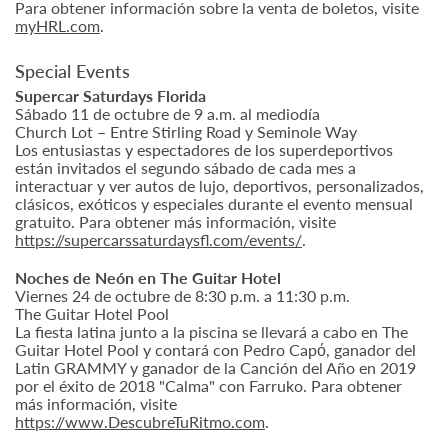
Para obtener información sobre la venta de boletos, visite
myHRL.com
.
Special Events
Supercar Saturdays Florida
Sábado 11 de octubre de 9 a.m. al mediodía
Church Lot – Entre Stirling Road y Seminole Way
Los entusiastas y espectadores de los superdeportivos
están invitados el segundo sábado de cada mes a
interactuar y ver autos de lujo, deportivos, personalizados,
clásicos, exóticos y especiales durante el evento mensual
gratuito. Para obtener más información, visite
https://supercarssaturdaysfl.com/events/
.
Noches de Neón en The Guitar Hotel
Viernes 24 de octubre de 8:30 p.m. a 11:30 p.m.
The Guitar Hotel Pool
La fiesta latina junto a la piscina se llevará a cabo en The
Guitar Hotel Pool y contará con Pedro Capό, ganador del
Latin GRAMMY y ganador de la Canción del Año en 2019
por el éxito de 2018 "Calma" con Farruko. Para obtener
más información, visite
https://www.DescubreTuRitmo.com
.