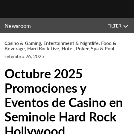
Newsroom
FILTER
Casino & Gaming, Entertainment & Nightlife, Food &
Beverage, Hard Rock Live, Hotel, Poker, Spa & Pool
setembro 26, 2025
Octubre 2025
Promociones y
Eventos de Casino en
Seminole Hard Rock
Hollywood