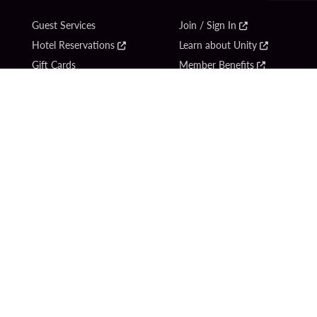
Guest Services
Join / Sign In
Hotel Reservations
Learn about Unity
Gift Cards
Member Benefits
$name
Unity Mobile App
Resort Directory
Unity Credit Card
Transportation & Parking
Our Company
FAQ
Careers
Contact Us
Content Creators
Digital Entertainment
Newsroom
Hard Rock Bet
Blog
Sportsbook
Donation Requests
Social Responsibility
Unity By Hard Rock
PlayersEdge
Get Directions
1 Seminole Way
Hollywood, FL 33314