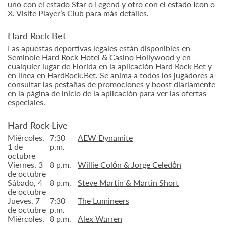
uno con el estado Star o Legend y otro con el estado Icon o
X. Visite Player’s Club para más detalles.
Hard Rock Bet
Las apuestas deportivas legales están disponibles en
Seminole Hard Rock Hotel & Casino Hollywood y en
cualquier lugar de Florida en la aplicación Hard Rock Bet y
en línea en
HardRock.Bet
. Se anima a todos los jugadores a
consultar las pestañas de promociones y boost diariamente
en la página de inicio de la aplicación para ver las ofertas
especiales.
Hard Rock Live
Miércoles,
7:30
AEW Dynamite
1 de
p.m.
octubre
Viernes, 3
8 p.m.
Willie Colόn & Jorge Celedόn
de octubre
Sábado, 4
8 p.m.
Steve Martin & Martin Short
de octubre
Jueves, 7
7:30
The Lumineers
de octubre
p.m.
Miércoles,
8 p.m.
Alex Warren