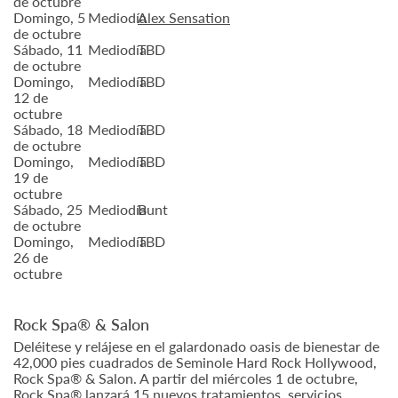
de octubre
Domingo, 5
Mediodía
Alex Sensation
de octubre
Sábado, 11
Mediodía
TBD
de octubre
Domingo,
Mediodía
TBD
12 de
octubre
Sábado, 18
Mediodía
TBD
de octubre
Domingo,
Mediodía
TBD
19 de
octubre
Sábado, 25
Mediodía
Bunt
de octubre
Domingo,
Mediodía
TBD
26 de
octubre
Rock Spa® & Salon
Deléitese y relájese en el galardonado oasis de bienestar de
42,000 pies cuadrados de Seminole Hard Rock Hollywood,
Rock Spa® & Salon. A partir del miércoles 1 de octubre,
Rock Spa® lanzará 15 nuevos tratamientos, servicios