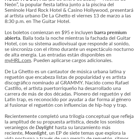
Neón”, la popular fiesta latina junto a la piscina del
Seminole Hard Rock Hotel & Casino Hollywood, presentará
al artista urbano De La Ghetto el viernes 13 de marzo a las
8:30 p.m. en The Guitar Hotel.
Los boletos comienzan en $95 e incluyen
barra premium
abierta
. Baila toda la noche mientras la fachada del Guitar
Hotel, con su sistema audiovisual que responde al sonido,
se sincroniza con el ritmo durante un espectáculo nocturno
de alta energía. Las entradas están disponibles en
myHRL.com
. Pueden aplicarse cargos adicionales.
De La Ghetto es un cantautor de música urbana latina y
reguetón que encabeza listas de popularidad y es artista
discográfico nominado al GRAMMY. Nacido como Rafael
Castillo, el artista puertorriqueño ha desarrollado una
carrera de más de dos décadas. Pionero del reguetón y del
Latin trap, es reconocido por ayudar a dar forma al género
al fusionar el reguetón con influencias de hip-hop y trap.
Recientemente completó una trilogía conceptual que refleja
la amplitud de su propuesta artística, desde los sonidos
veraniegos de
Daylight
hasta su lanzamiento más
reciente,
Moonlight
, un EP de siete temas que explora la
vida nocturna a través de una mezcla de reguetón, ritmos