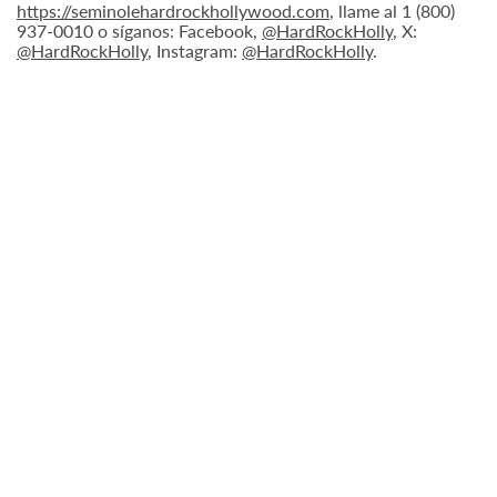
https://seminolehardrockhollywood.com
, llame al 1 (800)
937-0010 o síganos: Facebook,
@HardRockHolly
, X:
@HardRockHolly
, Instagram:
@HardRockHolly
.