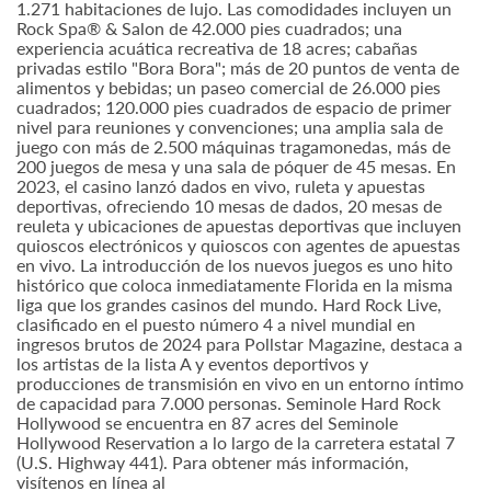
1.271 habitaciones de lujo. Las comodidades incluyen un
Rock Spa® & Salon de 42.000 pies cuadrados; una
experiencia acuática recreativa de 18 acres; cabañas
privadas estilo "Bora Bora"; más de 20 puntos de venta de
alimentos y bebidas; un paseo comercial de 26.000 pies
cuadrados; 120.000 pies cuadrados de espacio de primer
nivel para reuniones y convenciones; una amplia sala de
juego con más de 2.500 máquinas tragamonedas, más de
200 juegos de mesa y una sala de póquer de 45 mesas. En
2023, el casino lanzó dados en vivo, ruleta y apuestas
deportivas, ofreciendo 10 mesas de dados, 20 mesas de
reuleta y ubicaciones de apuestas deportivas que incluyen
quioscos electrónicos y quioscos con agentes de apuestas
en vivo. La introducción de los nuevos juegos es uno hito
histórico que coloca inmediatamente Florida en la misma
liga que los grandes casinos del mundo. Hard Rock Live,
clasificado en el puesto número 4 a nivel mundial en
ingresos brutos de 2024 para Pollstar Magazine, destaca a
los artistas de la lista A y eventos deportivos y
producciones de transmisión en vivo en un entorno íntimo
de capacidad para 7.000 personas. Seminole Hard Rock
Hollywood se encuentra en 87 acres del Seminole
Hollywood Reservation a lo largo de la carretera estatal 7
(U.S. Highway 441). Para obtener más información,
visítenos en línea al