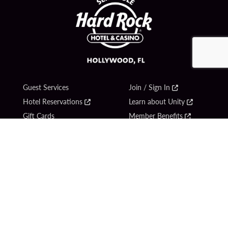
Guest Services
Join / Sign In
Hotel Reservations
Learn about Unity
Gift Cards
Member Benefits
$name
Unity Mobile App
Resort Directory
Unity Credit Card
Transportation & Parking
Our Company
FAQ
Careers
Contact Us
Content Creators
Digital Entertainment
Newsroom
Hard Rock Bet
Blog