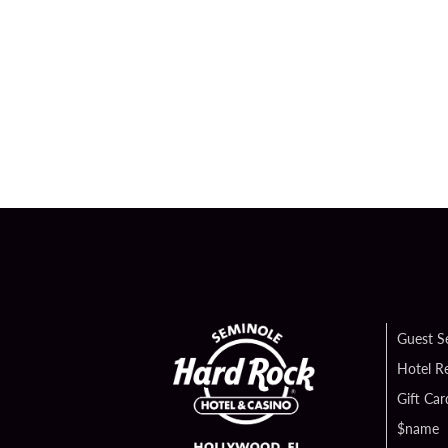
Guest S
Hotel R
Gift Car
$name