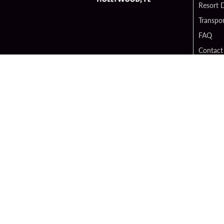
Resort D
Transpor
FAQ
Contact
Digital 
Hard Ro
Sportsb
Unity B
Cop
PATRON CLAIMS
TE