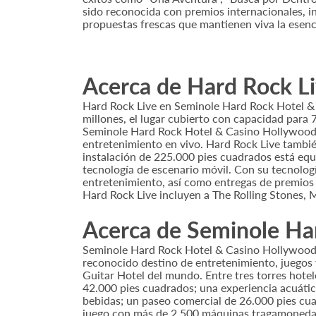
sido reconocida con premios internacionales, 
propuestas frescas que mantienen viva la esenc
Acerca de Hard Rock L
Hard Rock Live en Seminole Hard Rock Hotel & C
millones, el lugar cubierto con capacidad para 
Seminole Hard Rock Hotel & Casino Hollywood 
entretenimiento en vivo. Hard Rock Live tambi
instalación de 225.000 pies cuadrados está equ
tecnología de escenario móvil. Con su tecnologí
entretenimiento, así como entregas de premios te
Hard Rock Live incluyen a The Rolling Stones, Me
Acerca de Seminole Ha
Seminole Hard Rock Hotel & Casino Hollywood es
reconocido destino de entretenimiento, juegos 
Guitar Hotel del mundo. Entre tres torres hote
42.000 pies cuadrados; una experiencia acuátic
bebidas; un paseo comercial de 26.000 pies cua
juego con más de 2.500 máquinas tragamonedas,