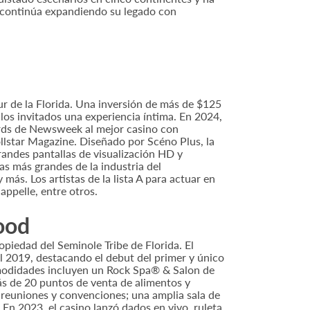
 continúa expandiendo su legado con
r de la Florida. Una inversión de más de $125
los invitados una experiencia íntima. En 2024,
rds de Newsweek al mejor casino con
lstar Magazine. Diseñado por Scéno Plus, la
randes pantallas de visualización HD y
as más grandes de la industria del
más. Los artistas de la lista A para actuar en
happelle, entre otros.
ood
piedad del Seminole Tribe de Florida. El
l 2019, destacando el debut del primer y único
comodidades incluyen un Rock Spa® & Salon de
ás de 20 puntos de venta de alimentos y
 reuniones y convenciones; una amplia sala de
n 2023, el casino lanzó dados en vivo, ruleta