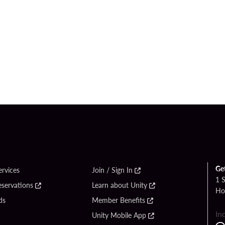
Ge
ervices
Join / Sign In
1 
eservations
Learn about Unity
Ho
ds
Member Benefits
In
Unity Mobile App