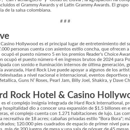
incluidos el Grammy Awards y el Latin Grammy Awards. El grupo
ia de la salsa colombiana.
# # #
ive
asino Hollywood es el principal lugar de entretenimiento del su
7.000 personas cuenta con asientos estilo concha, que ofrecen a 
ocupó el puesto número 5 en los premios Reader's Choice Awa
én ocupó el puesto número 4 en ingresos brutos de 2024 para Pol
ipada con sonido e iluminación internos de última generación, g
a avanzada, Hard Rock Live puede apoyar a algunos de los artist
levisadas a nivel nacional e internacional, eventos deportivos y 
tallica, Guns N’ Roses, Pearl Jam, Billy Joel, Shakira, y Dave C
rd Rock Hotel & Casino Hollyw
 el complejo insignia integrada de Hard Rock International, pro
y hospitalidad dio a conocer una expansión de $1.5 billones en e
leras, el complejo cuenta con 1.271 habitaciones de lujo. Las 
a recreativa de 18 acres; cabañas privadas estilo "Bora Bora"; m
drados; 120.000 pies cuadrados de espacio de primer nivel para
 más de 200 juegos de mesa y una sala de póquer de 45 mesas. E