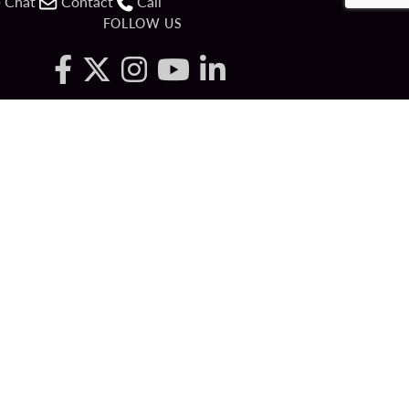
Chat
Contact
Call
FOLLOW US
ved.
Y
COOKIE SETTINGS