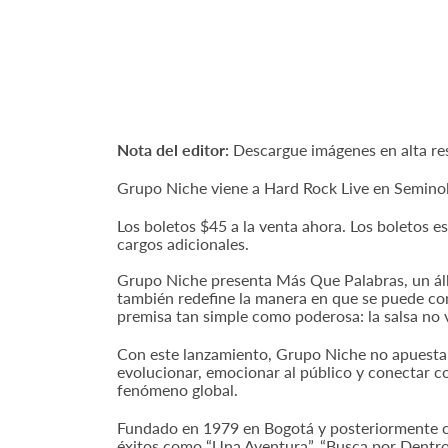
Nota del editor:
Descargue imágenes en alta r
Grupo Niche viene a Hard Rock Live en Seminol
Los boletos $45 a la venta ahora. Los boletos e
cargos adicionales.
Grupo Niche presenta Más Que Palabras, un álb
también redefine la manera en que se puede con
premisa tan simple como poderosa: la salsa no v
Con este lanzamiento, Grupo Niche no apuesta po
evolucionar, emocionar al público y conectar c
fenómeno global.
Fundado en 1979 en Bogotá y posteriormente c
éxitos como “Una Aventura”, “Busca por Dentro”