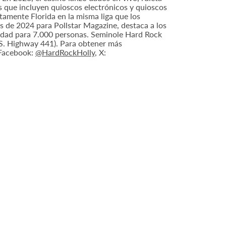
s que incluyen quioscos electrónicos y quioscos
tamente Florida en la misma liga que los
s de 2024 para Pollstar Magazine, destaca a los
acidad para 7.000 personas. Seminole Hard Rock
.S. Highway 441). Para obtener más
 Facebook:
@HardRockHolly
, X: