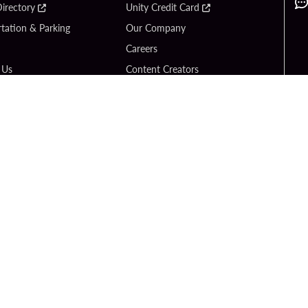
irectory
Unity Credit Card
tation & Parking
Our Company
Careers
 Us
Content Creators
Entertainment
Newsroom
ck Bet
Blog
ook
Donation Requests
Social Responsibility
y Hard Rock
PlayersEdge
yright © 2026 Seminole Hard Rock Hotel & Casino - Hollywood, FL. All Rights Reser
Gambling problem? Please call
1-833-PLAYWISE
.
RMS OF USE
$NAME
CCPA
RESPONSIBLE GAMING
COOKIE POLIC