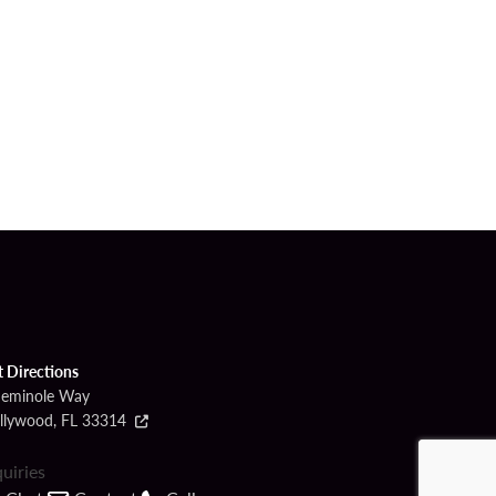
t Directions
Seminole Way
llywood, FL 33314
quiries