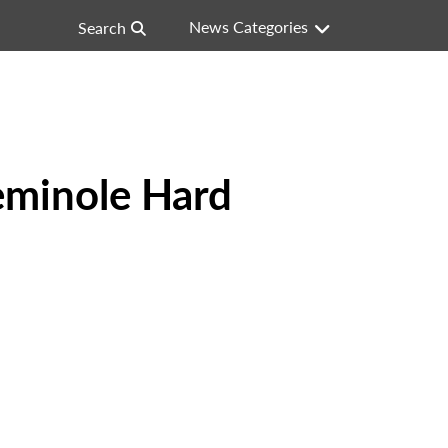
News Categories
Search
eminole Hard