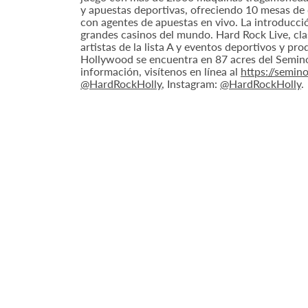
y apuestas deportivas, ofreciendo 10 mesas de 
con agentes de apuestas en vivo. La introducci
grandes casinos del mundo. Hard Rock Live, cla
artistas de la lista A y eventos deportivos y 
Hollywood se encuentra en 87 acres del Seminol
información, visítenos en línea al
https://semi
@HardRockHolly
, Instagram:
@HardRockHolly
.