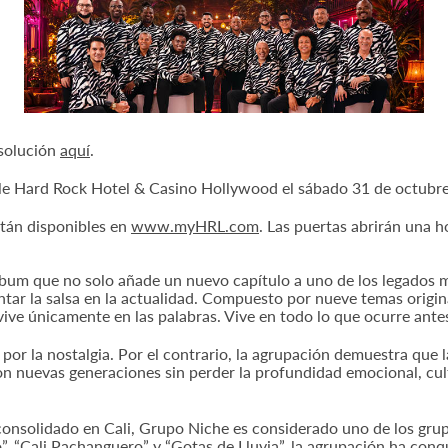
esolución
aquí
.
e Hard Rock Hotel & Casino Hollywood el sábado 31 de octubre a
stán disponibles en
www.myHRL.com
. Las puertas abrirán una h
um que no solo añade un nuevo capítulo a uno de los legados má
tar la salsa en la actualidad. Compuesto por nueve temas origin
ive únicamente en las palabras. Vive en todo lo que ocurre ante
r la nostalgia. Por el contrario, la agrupación demuestra que la
on nuevas generaciones sin perder la profundidad emocional, cul
onsolidado en Cali, Grupo Niche es considerado uno de los gru
, “Cali Pachanguero” y “Gotas de Lluvia”, la agrupación ha conq