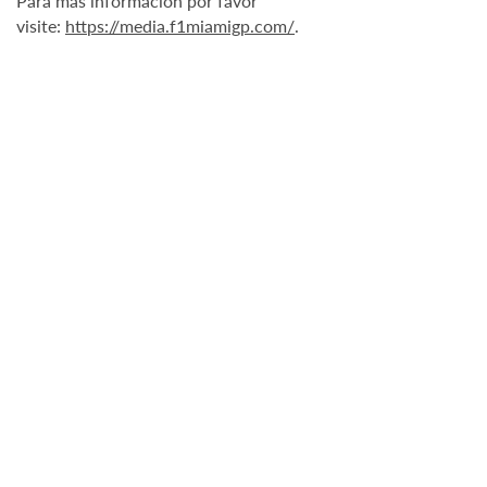
Para más información por favor
visite:
https://media.f1miamigp.com/
.