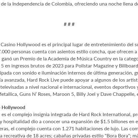
a de la Independencia de Colombia, ofreciendo una noche llena d
# # #
asino Hollywood es el principal lugar de entretenimiento del su
 7.000 personas cuenta con asientos estilo concha, que ofrecen a
anó un Premio de la Academia de Música Country en la categorí
 en ingresos brutos de 2023 para Pollstar Magazine y Billboard
ipada con sonido e iluminación internos de última generación, g
a avanzada, Hard Rock Live puede apoyar a algunos de los artist
levisadas a nivel nacional e internacional, eventos deportivos y 
etallica, Guns N’ Roses, Maroon 5, Billy Joel y Dave Chappelle, 
o Hollywood
 el complejo insignia integrada de Hard Rock International, pro
y hospitalidad dio a conocer una expansión de $1.5 billones en e
leras, el complejo cuenta con 1.271 habitaciones de lujo. Las 
a recreativa de 18 acres; cabañas privadas estilo "Bora Bora"; m