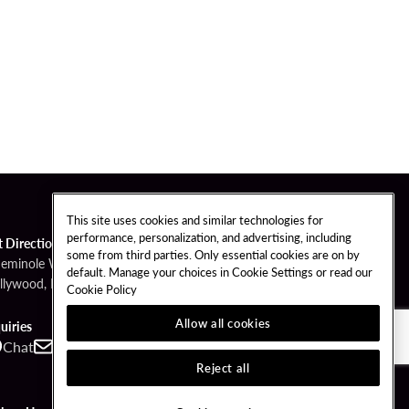
This site uses cookies and similar technologies for
performance, personalization, and advertising, including
t Directions
some from third parties. Only essential cookies are on by
Seminole Way
default. Manage your choices in Cookie Settings or read our
llywood, FL 33314
Cookie Policy
Allow all cookies
uiries
Chat
Contact
Call
Reject all