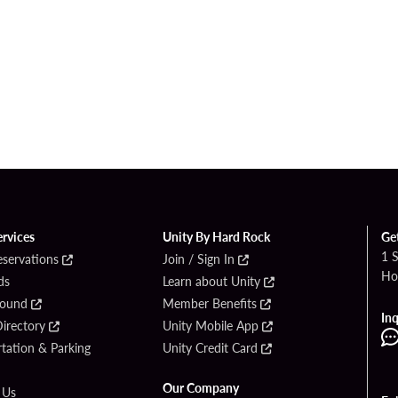
ervices
Unity By Hard Rock
Ge
1 
eservations
Join / Sign In
Ho
ds
Learn about Unity
Found
Member Benefits
Inq
irectory
Unity Mobile App
tation & Parking
Unity Credit Card
Our Company
 Us