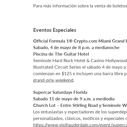
Para más información sobre la venta de boletos
Eventos Especiales
Official Formula 1® Crypto.com Miami Grand Pr
Sabado, 4 de mayo de 8 p.m. a medianoche
Piscina de The Guitar Hotel
Seminole Hard Rock Hotel & Casino Hollywood 
Illustrated Circuit Series el sábado 4 de mayo 
comienzan en $125 e incluyen una barra libre 
grand-prix-weekend
.
Supercar Saturdays Florida
Sabado 11 de mayo de 9 a.m. a mediodia
Church Lot – Entre Stirling Road y Seminole 
Los entusiastas y espectadores de los superdepo
personalizados, clásicos, exóticos y especiales
https://www.visitlauderdale.com/event/superc