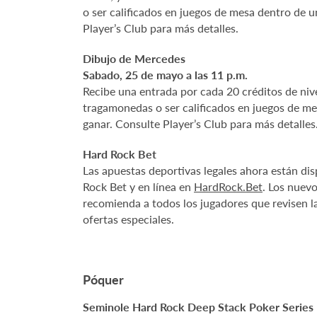
o ser calificados en juegos de mesa dentro de u
Player’s Club para más detalles.
Dibujo de Mercedes
Sabado, 25 de mayo a las 11 p.m.
Recibe una entrada por cada 20 créditos de niv
tragamonedas o ser calificados en juegos de me
ganar. Consulte Player’s Club para más detalles
Hard Rock Bet
Las apuestas deportivas legales ahora están di
Rock Bet y en línea en
HardRock.Bet
. Los nuevo
recomienda a todos los jugadores que revisen la
ofertas especiales.
Póquer
Seminole Hard Rock Deep Stack Poker Series