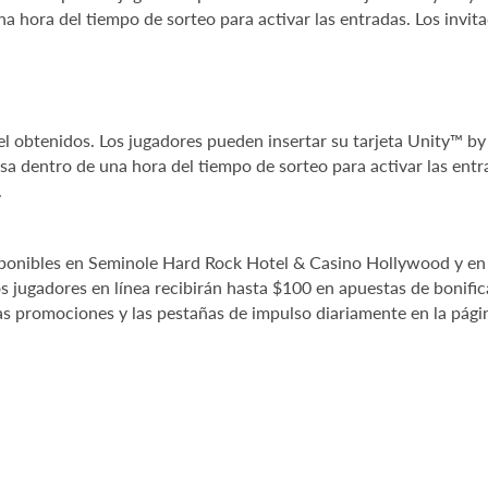
na hora del tiempo de sorteo para activar las entradas. Los invi
el obtenidos. Los jugadores pueden insertar su tarjeta Unity™ 
sa dentro de una hora del tiempo de sorteo para activar las entr
.
sponibles en Seminole Hard Rock Hotel & Casino Hollywood y en c
s jugadores en línea recibirán hasta $100 en apuestas de bonific
s promociones y las pestañas de impulso diariamente en la págin