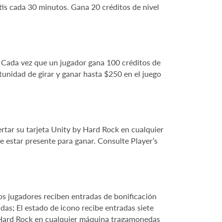
is cada 30 minutos. Gana 20 créditos de nivel
 Cada vez que un jugador gana 100 créditos de
rtunidad de girar y ganar hasta $250 en el juego
ertar su tarjeta Unity by Hard Rock en cualquier
 estar presente para ganar. Consulte Player’s
los jugadores reciben entradas de bonificación
adas; El estado de icono recibe entradas siete
y Hard Rock en cualquier máquina tragamonedas