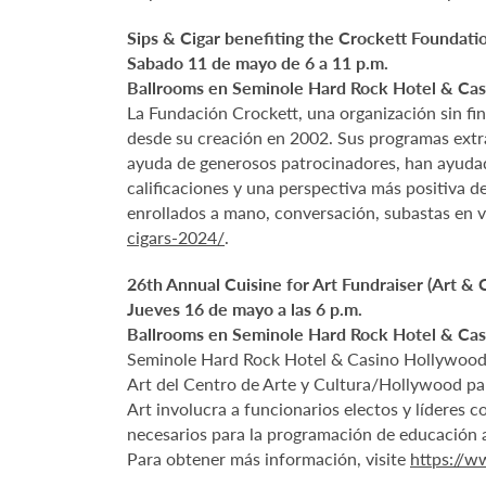
Sips & Cigar benefiting the Crockett Foundati
Sabado 11 de mayo de 6 a 11 p.m.
Ballrooms en Seminole Hard Rock Hotel & Ca
La Fundación Crockett, una organización sin fi
desde su creación en 2002. Sus programas extra
ayuda de generosos patrocinadores, han ayudad
calificaciones y una perspectiva más positiva d
enrollados a mano, conversación, subastas en vi
cigars-2024/
.
26th Annual Cuisine for Art Fundraiser (Art &
Jueves 16 de mayo a las 6 p.m.
Ballrooms en Seminole Hard Rock Hotel & Ca
Seminole Hard Rock Hotel & Casino Hollywood es 
Art del Centro de Arte y Cultura/Hollywood para
Art involucra a funcionarios electos y líderes
necesarios para la programación de educación a
Para obtener más información, visite
https://w