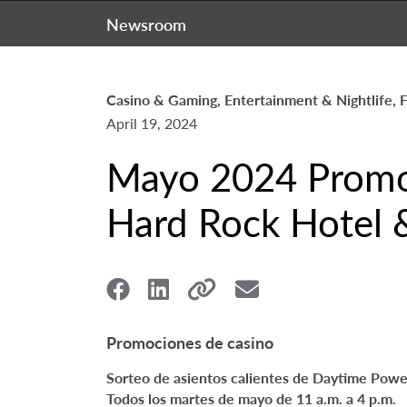
Newsroom
Casino & Gaming, Entertainment & Nightlife, 
April 19, 2024
Mayo 2024 Promoc
Hard Rock Hotel 
Promociones de casino
Sorteo de asientos calientes de Daytime Pow
Todos los martes de mayo de 11 a.m. a 4 p.m.