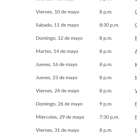
Viernes, 10 de mayo
8 p.m.
Sabado, 11 de mayo
8:30 p.m.
Domingo, 12 de mayo
8 p.m.
Martes, 14 de mayo
8 p.m.
Jueves, 16 de mayo
8 p.m.
Jueves, 23 de mayo
8 p.m.
Viernes, 24 de mayo
8 p.m.
Domingo, 26 de mayo
9 p.m.
Miercoles, 29 de mayo
7:30 p.m.
Viernes, 31 de mayo
8 p.m.