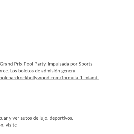
rand Prix Pool Party, impulsada por Sports
Force. Los boletos de admisión general
nolehardrockhollywood.com/formula-1-miami-
ar y ver autos de lujo, deportivos,
n, visite