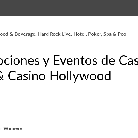
Food & Beverage, Hard Rock Live, Hotel, Poker, Spa & Pool
iones y Eventos de Cas
& Casino Hollywood
er Winners