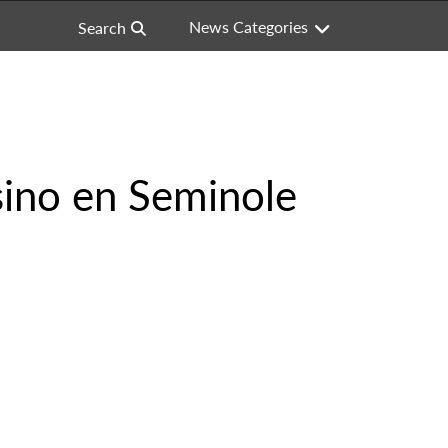
News Categories
Search
ino en Seminole