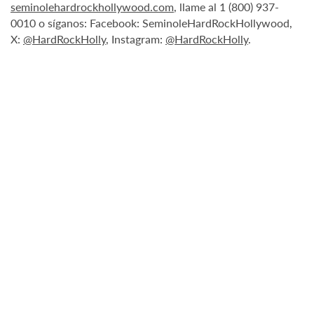
seminolehardrockhollywood.com
, llame al 1 (800) 937-
0010 o síganos: Facebook: SeminoleHardRockHollywood,
X:
@HardRockHolly
, Instagram:
@HardRockHolly
.