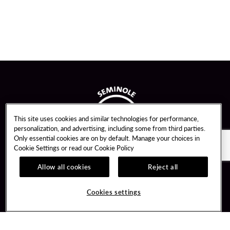
This site uses cookies and similar technologies for performance,
personalization, and advertising, including some from third parties.
Only essential cookies are on by default. Manage your choices in
Cookie Settings or read our
Cookie Policy
Allow all cookies
Reject all
Guest Services
Unity By Hard Rock
Cookies settings
Hotel Reservations
Join / Sign In
Gift Cards
Learn about Unity
Lost & Found
Member Benefits