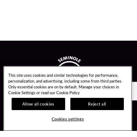
This site uses cookies and similar technologies for performance,
personalization, and advertising, including some from third parties.
Only essential cookies are on by default. Manage your choices in
Cookie Settings or read our
Cookie Policy
Allow all cookies
Reject all
Guest Services
Unity By Hard Rock
Cookies settings
Hotel Reservations
Join / Sign In
Gift Cards
Learn about Unity
Lost & Found
Member Benefits