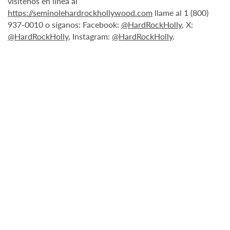
visítenos en línea al
https://seminolehardrockhollywood.com
llame al 1 (800)
937-0010 o síganos: Facebook:
@HardRockHolly
, X:
@HardRockHolly
, Instagram:
@HardRockHolly
.