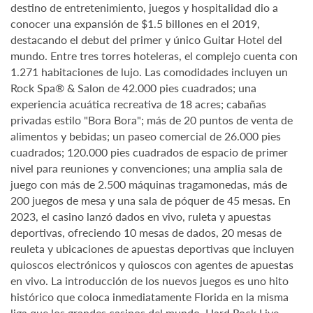
destino de entretenimiento, juegos y hospitalidad dio a
conocer una expansión de $1.5 billones en el 2019,
destacando el debut del primer y único Guitar Hotel del
mundo. Entre tres torres hoteleras, el complejo cuenta con
1.271 habitaciones de lujo. Las comodidades incluyen un
Rock Spa® & Salon de 42.000 pies cuadrados; una
experiencia acuática recreativa de 18 acres; cabañas
privadas estilo "Bora Bora"; más de 20 puntos de venta de
alimentos y bebidas; un paseo comercial de 26.000 pies
cuadrados; 120.000 pies cuadrados de espacio de primer
nivel para reuniones y convenciones; una amplia sala de
juego con más de 2.500 máquinas tragamonedas, más de
200 juegos de mesa y una sala de póquer de 45 mesas. En
2023, el casino lanzó dados en vivo, ruleta y apuestas
deportivas, ofreciendo 10 mesas de dados, 20 mesas de
reuleta y ubicaciones de apuestas deportivas que incluyen
quioscos electrónicos y quioscos con agentes de apuestas
en vivo. La introducción de los nuevos juegos es uno hito
histórico que coloca inmediatamente Florida en la misma
liga que los grandes casinos del mundo. Hard Rock Live,