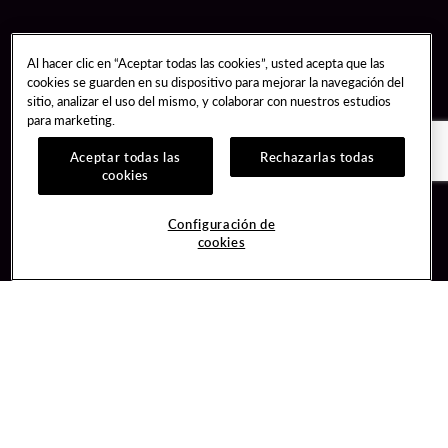
Al hacer clic en “Aceptar todas las cookies”, usted acepta que las
cookies se guarden en su dispositivo para mejorar la navegación del
sitio, analizar el uso del mismo, y colaborar con nuestros estudios
para marketing.
Aceptar todas las
Rechazarlas todas
cookies
Guest Services
Join / Sign In
Configuración de
cookies
Hotel Reservations
Learn about Unity
Gift Cards
Member Benefits
$name
Unity Mobile App
Resort Directory
Unity Credit Card
Transportation & Parking
Our Company
FAQ
Careers
Contact Us
Content Creators
Digital Entertainment
Newsroom