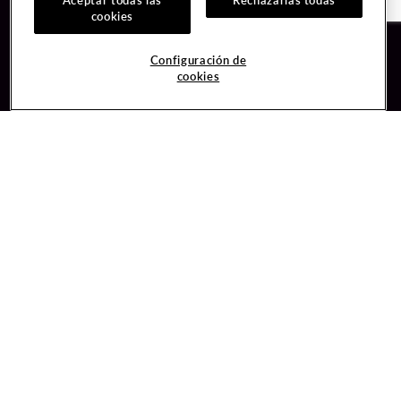
cookies
Guest Services
Join / Sign In
Configuración de
cookies
Hotel Reservations
Learn about Unity
Gift Cards
Member Benefits
$name
Unity Mobile App
Resort Directory
Unity Credit Card
Transportation & Parking
Our Company
FAQ
Careers
Contact Us
Content Creators
Digital Entertainment
Newsroom
Hard Rock Bet
Blog
Sportsbook
Donation Requests
Social Responsibility
Unity By Hard Rock
PlayersEdge
Get Directions
1 Seminole Way