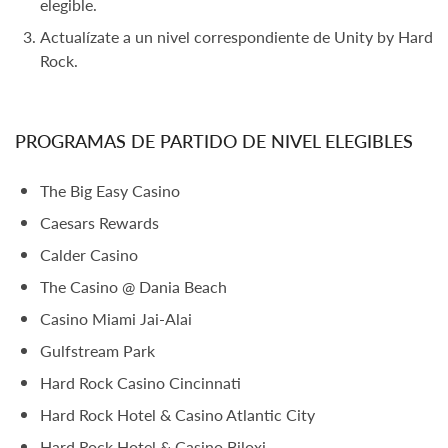
elegible.
Actualízate a un nivel correspondiente de Unity by Hard
Rock.
PROGRAMAS DE PARTIDO DE NIVEL ELEGIBLES
The Big Easy Casino
Caesars Rewards
Calder Casino
The Casino @ Dania Beach
Casino Miami Jai-Alai
Gulfstream Park
Hard Rock Casino Cincinnati
Hard Rock Hotel & Casino Atlantic City
Hard Rock Hotel & Casino Biloxi