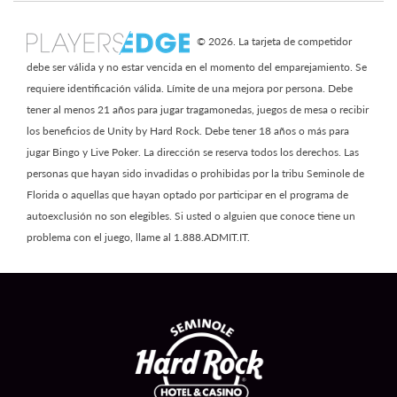
© 2026. La tarjeta de competidor
debe ser válida y no estar vencida en el momento del emparejamiento. Se
requiere identificación válida. Límite de una mejora por persona. Debe
tener al menos 21 años para jugar tragamonedas, juegos de mesa o recibir
los beneficios de Unity by Hard Rock. Debe tener 18 años o más para
jugar Bingo y Live Poker. La dirección se reserva todos los derechos. Las
personas que hayan sido invadidas o prohibidas por la tribu Seminole de
Florida o aquellas que hayan optado por participar en el programa de
autoexclusión no son elegibles. Si usted o alguien que conoce tiene un
problema con el juego, llame al 1.888.ADMIT.IT.