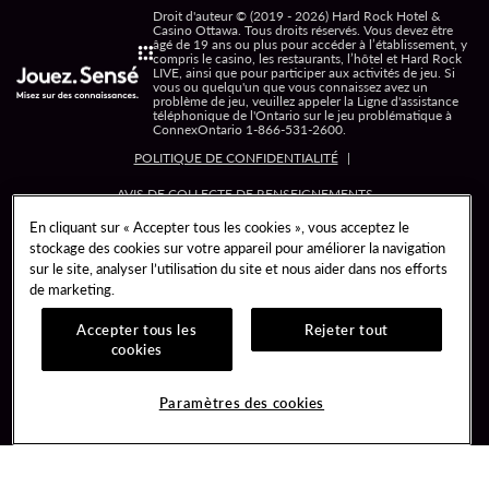
Droit d'auteur © (2019 - 2026) Hard Rock Hotel &
Casino Ottawa. Tous droits réservés. Vous devez être
âgé de 19 ans ou plus pour accéder à l’établissement, y
compris le casino, les restaurants, l’hôtel et Hard Rock
LIVE, ainsi que pour participer aux activités de jeu. Si
vous ou quelqu'un que vous connaissez avez un
problème de jeu, veuillez appeler la Ligne d'assistance
téléphonique de l'Ontario sur le jeu problématique à
ConnexOntario
1-866-531-2600
.
POLITIQUE DE CONFIDENTIALITÉ
AVIS DE COLLECTE DE RENSEIGNEMENTS
PERSONNELS
En cliquant sur « Accepter tous les cookies », vous acceptez le
stockage des cookies sur votre appareil pour améliorer la navigation
sur le site, analyser l’utilisation du site et nous aider dans nos efforts
CONDITIONS D'UTILISATION
de marketing.
LIBERTÉ D'INFORMATION
JEU RESPONSABLE
Accepter tous les
Rejeter tout
POLITIQUE SUR LES TÉMOINS
cookies
PARAMÈTRES DES COOKIES
Paramètres des cookies