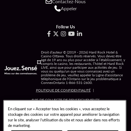
Contactez-Nous
Appeler
Follow Us
Droit d'auteur © (2019 - 2026) Hard Rock Hotel &
Casino Ottawa. Tous droits réservés. Vous devez être
âgé de 19 ans ou plus pour accéder à l’établissement, y
compris le casino, les restaurants, l’hôtel et Hard Rock
LIVE, ainsi que pour participer aux activités de jeu. Si
vous ou quelqu'un que vous connaissez avez un
problème de jeu, veuillez appeler la Ligne d'assistance
téléphonique de l'Ontario sur le jeu problématique à
ConnexOntario
1-866-531-2600
.
POLITIQUE DE CONFIDENTIALITÉ
AVIS DE COLLECTE DE RENSEIGNEMENTS
PERSONNELS
En cliquant sur « Accepter tous les cookies », vous acceptez le
stockage des cookies sur votre appareil pour améliorer la navigation
sur le site, analyser l’utilisation du site et nous aider dans nos efforts
CONDITIONS D'UTILISATION
de marketing.
LIBERTÉ D'INFORMATION
JEU RESPONSABLE