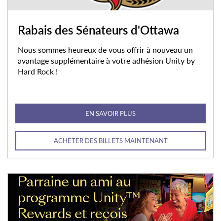
Rabais des Sénateurs d'Ottawa
Nous sommes heureux de vous offrir à nouveau un
avantage supplémentaire à votre adhésion Unity by
Hard Rock !
EN SAVOIR PLUS
ACHETER DES BILLETS MAINTENANT