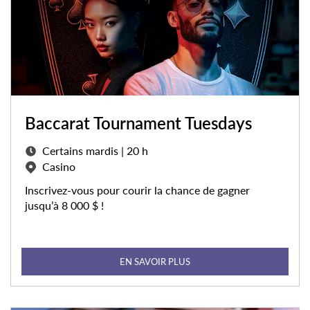
Baccarat Tournament Tuesdays
Certains mardis | 20 h
Casino
Inscrivez-vous pour courir la chance de gagner
jusqu’à 8 000 $ !
EN SAVOIR PLUS