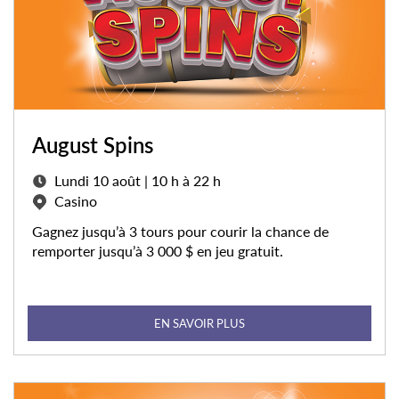
August Spins
Lundi 10 août | 10 h à 22 h
Casino
Gagnez jusqu’à 3 tours pour courir la chance de
remporter jusqu’à 3 000 $ en jeu gratuit.
EN SAVOIR PLUS