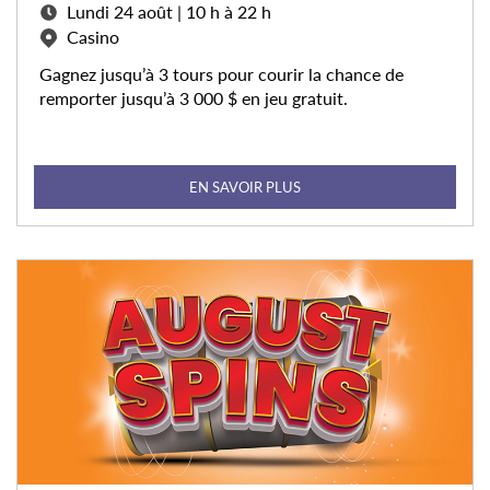
Lundi 24 août | 10 h à 22 h
Casino
Gagnez jusqu’à 3 tours pour courir la chance de
remporter jusqu’à 3 000 $ en jeu gratuit.
EN SAVOIR PLUS