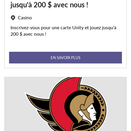
jusqu'à 200 $ avec nous !
Casino
Inscrivez-vous pour une carte Unity et jouez jusqu'à
200 $ avec nous !
EN SAVOIR PLUS