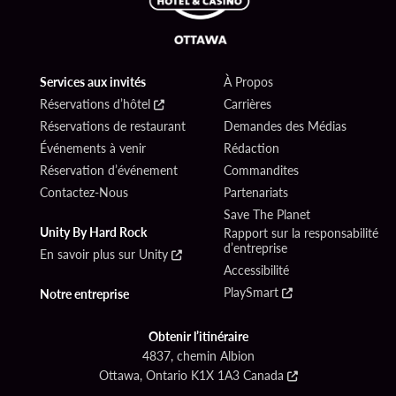
Services aux invités
À Propos
Réservations d’hôtel
Carrières
Réservations de restaurant
Demandes des Médias
Événements à venir
Rédaction
Réservation d’événement
Commandites
Contactez-Nous
Partenariats
Save The Planet
Unity By Hard Rock
Rapport sur la responsabilité
d’entreprise
En savoir plus sur Unity
Accessibilité
PlaySmart
Notre entreprise
Obtenir l’itinéraire
4837, chemin Albion
Ottawa, Ontario K1X 1A3 Canada