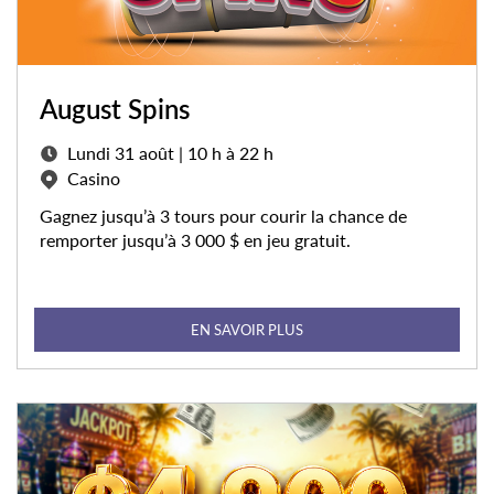
August Spins
Lundi 31 août | 10 h à 22 h
Casino
Gagnez jusqu’à 3 tours pour courir la chance de
remporter jusqu’à 3 000 $ en jeu gratuit.
EN SAVOIR PLUS