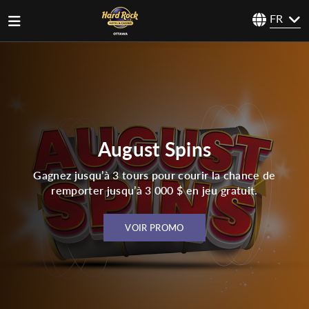
FR
August Spins
Gagnez jusqu’à 3 tours pour courir la chance de
remporter jusqu’à 3 000 $ en jeu gratuit.
VOIR PROMO