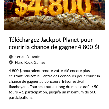
Téléchargez Jackpot Planet pour
courir la chance de gagner 4 800 $!
1er au 31 août
Hard Rock Games
4 800 $ pourraient rendre votre été encore plus
éclatant! Visitez le Centre des concours pour courir la
chance de gagner au concours Trésor estival
flamboyant. Tournez tout au long du mois d’août : 50
tours = 1 participation, jusqu’à un maximum de 500
participations.