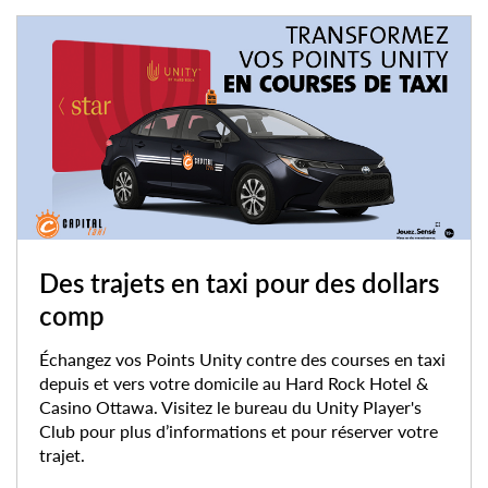
Des trajets en taxi pour des dollars
comp
Échangez vos Points Unity contre des courses en taxi
depuis et vers votre domicile au Hard Rock Hotel &
Casino Ottawa. Visitez le bureau du Unity Player's
Club pour plus d’informations et pour réserver votre
trajet.