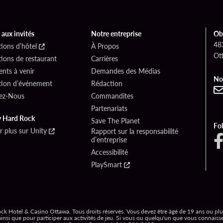
 aux invités
Notre entreprise
Obt
48
ions d’hôtel
À Propos
Ot
ions de restaurant
Carrières
nts à venir
Demandes des Médias
No
tion d’événement
Rédaction
ez-Nous
Commandites
Partenariats
y Hard Rock
Save The Planet
Fo
r plus sur Unity
Rapport sur la responsabilité
d’entreprise
Accessibilité
PlaySmart
k Hotel & Casino Ottawa. Tous droits réservés. Vous devez être âgé de 19 ans ou plus 
 ainsi que pour participer aux activités de jeu. Si vous ou quelqu'un que vous connaiss