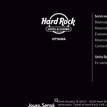
Services
Réservat
Réservat
Événeme
Réserva
Contact
Unity B
En savoi
Droit d'auteur © (2019 - 2026) Hard Roc
restaurants, l’hôtel et Hard Rock LIVE,