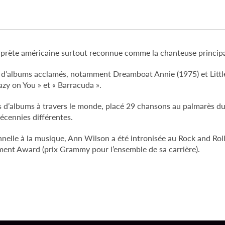
prète américaine surtout reconnue comme la chanteuse principa
ie d’albums acclamés, notamment Dreamboat Annie (1975) et Litt
azy on You » et « Barracuda ».
ons d’albums à travers le monde, placé 29 chansons au palmarès 
écennies différentes.
nelle à la musique, Ann Wilson a été intronisée au Rock and Rol
ent Award (prix Grammy pour l’ensemble de sa carrière).