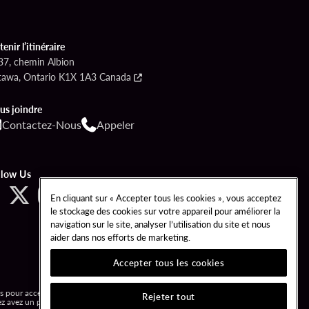
enir l’itinéraire
37, chemin Albion
tawa, Ontario K1X 1A3 Canada
us joindre
Contactez-Nous
Appeler
llow Us
En cliquant sur « Accepter tous les cookies », vous acceptez
le stockage des cookies sur votre appareil pour améliorer la
navigation sur le site, analyser l’utilisation du site et nous
aider dans nos efforts de marketing.
Accepter tous les cookies
pour accéder à l’établissement, y compris le casino, les
Rejeter tout
ez avez un problème de jeu, veuillez appeler la Ligne