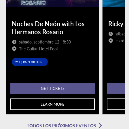
Noches De Neón with Los
Ricky M
Hermanos Rosario
sábado,
Hard Ro
sábado, septiembre 12 | 8:30
The Guitar Hotel Pool
21+ | RAIN OR SHINE
GET TICKETS
LEARN MORE
TODOS LOS PRÓXIMOS EVENTOS